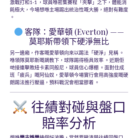
激戰打和1-1 ，球員喺密集賽程「夾擊」之下，體能消
耗極大，今場想喺主場踢出統治性嘅大勝，絕對有難度
。
客隊：愛華頓 (Everton) ——
莫耶斯帶領下硬淨無比
另一邊廂，作客嘅愛華頓向來以踢法「硬淨」見稱 。
喺領隊莫耶斯嘅調教下，球隊踢得極具效率 。近期佢
哋接連擊敗紐卡素同般尼，球員信心爆棚 。面對住成
班「疲兵」嘅阿仙奴，愛華頓今場實行會用高強度嘅硬
朗踢法進行壓逼，預料戰況會相當膠着 。
往績對碰與盤口
賠率分析
想喺
樂古娛樂
揀個好波膽，當然要睇清楚往績同盤口