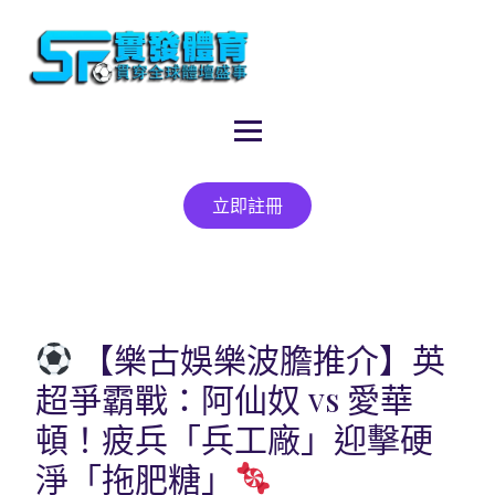
立即註冊
【樂古娛樂波膽推介】英
超爭霸戰：阿仙奴 vs 愛華
頓！疲兵「兵工廠」迎擊硬
淨「拖肥糖」