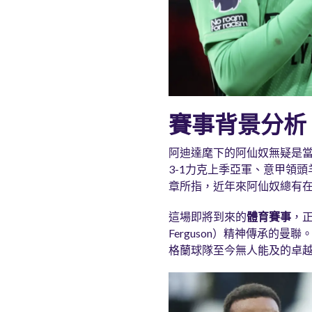
賽事背景分析
阿迪達麾下的阿仙奴無疑是
3-1力克上季亞軍、意甲領
章所指，近年來阿仙奴總有在
這場即將到來的
體育賽事
，正
Ferguson）精神傳承的
格蘭球隊至今無人能及的卓越