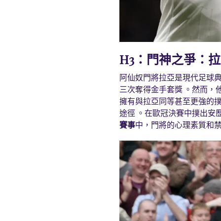
H3：門神之爭：拉亞 (Da
阿仙奴門將拉亞是現代足球
三次奪得金手套獎 。然而，
擁有與拉亞同等甚至更強的
途徑 。在歐冠決賽中撲出安歷卡
賽事
中，門將的心理素質和