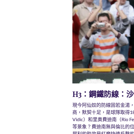
H3：鋼鐵防線：沙利
現今阿仙奴的防線固若金湯，加比爾
商，默契十足，是球隊取得18
Vidic）和里奧費迪南（Ri
等景象？費迪南無與倫比的位置
犀利的助攻是紅魔快速反擊的利器