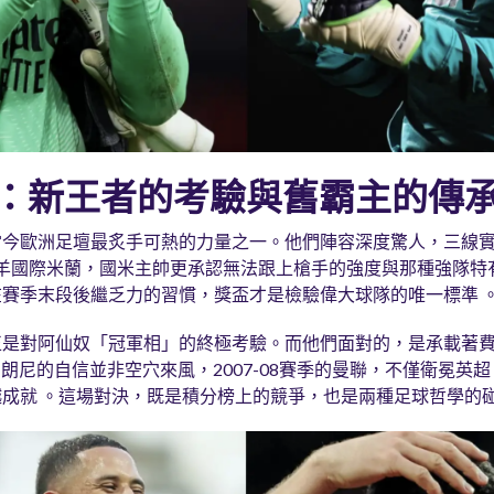
：新王者的考驗與舊霸主的傳
當今歐洲足壇最炙手可熱的力量之一。他們陣容深度驚人，三線
頭羊國際米蘭，國米主帥更承認無法跟上槍手的強度與那種強隊特
賽季末段後繼乏力的習慣，獎盃才是檢驗偉大球隊的唯一標準 
是對阿仙奴「冠軍相」的終極考驗。而他們面對的，是承載著費格遜爵
曼聯。朗尼的自信並非空穴來風，2007-08賽季的曼聯，不僅衛冕
成就 。這場對決，既是積分榜上的競爭，也是兩種足球哲學的