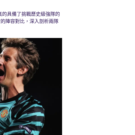
真的具備了挑戰歷史級強隊的
空的陣容對比，深入剖析兩隊