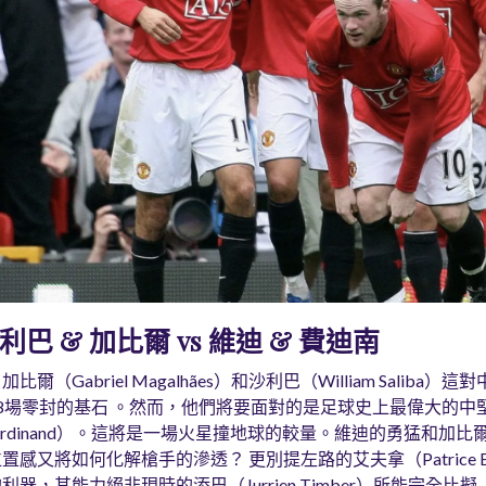
巴 & 加比爾 vs 維迪 & 費迪南
（Gabriel Magalhães）和沙利巴（William Salib
場零封的基石 。然而，他們將要面對的是足球史上最偉大的中堅組
o Ferdinand）。這將是一場火星撞地球的較量。維迪的勇猛和
感又將如何化解槍手的滲透？ 更別提左路的艾夫拿（Patrice 
，其能力絕非現時的添巴（Jurrien Timber）所能完全比擬 