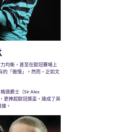
承
實力均衡，甚至在歐冠賽場上
有的「傲慢」。然而，正如文
。
士（Sir Alex
英超，更捧起歐冠獎盃，達成了英
碰撞。