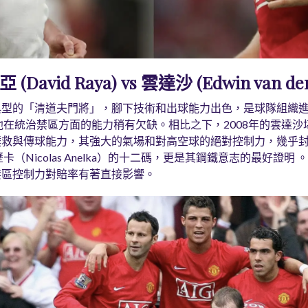
vid Raya) vs 雲達沙 (Edwin van der
典型的「清道夫門將」，腳下技術和出球能力出色，是球隊組織
他在統治禁區方面的能力稍有欠缺。相比之下，2008年的雲達
撲救與傳球能力，其強大的氣場和對高空球的絕對控制力，幾乎
（Nicolas Anelka）的十二碼，更是其鋼鐵意志的最好證明
禁區控制力對賠率有著直接影響。