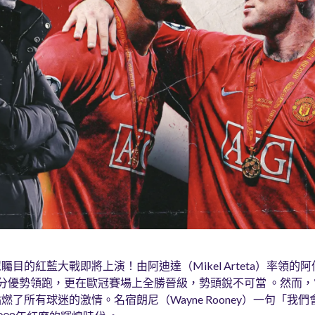
目的紅藍大戰即將上演！由阿迪達（Mikel Arteta）率領的
分優勢領跑，更在歐冠賽場上全勝晉級，勢頭銳不可當 。然而
了所有球迷的激情。名宿朗尼（Wayne Rooney）一句「我