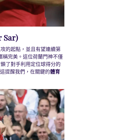
 Sar)
進攻的起點，並且有望連續第
沙堪稱完美。這位荷蘭門神不僅
封鎖了對手利用定位球得分的
 。這提醒我們，在關鍵的
體育