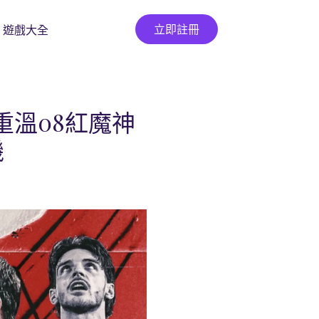
立即註冊
遊戲大全
重溫08紅魔神
機