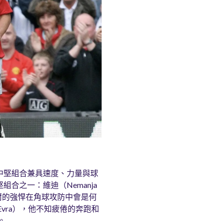
a）這對中堅組合兼具速度、力量與球
合之一：維迪（Nemanja
加比爾的強悍在角球攻防中會是何
Evra），他不知疲倦的奔跑和
。