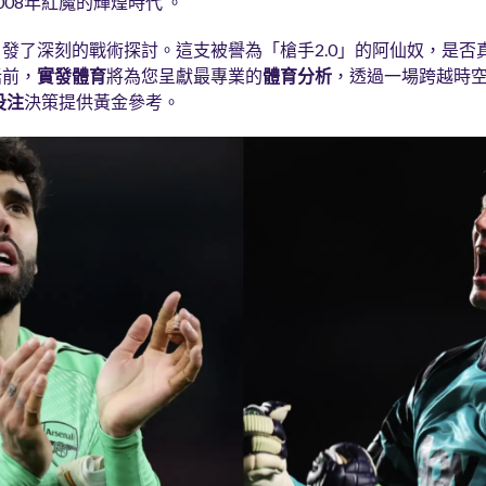
08年紅魔的輝煌時代 。
發了深刻的戰術探討。這支被譽為「槍手2.0」的阿仙奴，是否
話前，
實發體育
將為您呈獻最專業的
體育分析
，透過一場跨越時
投注
決策提供黃金參考。