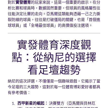
對於
實發體育
的玩家來說，這是一個重要的啟示。在分
析比賽和球員時，數據固然重要，但球員的風格屬性往
往能決定比賽的走向。亞馬爾這類能夠憑藉一己之力撕
裂防線的球員，往往是打破僵局的關鍵，也是「首個進
球球員」或「全場最佳球員」的高價值投注選項。
實發體育深度觀
點：從納尼的選擇
看足壇趨勢
納尼的這次評選，不僅僅是一個趣味遊戲，它揭示了當
今足壇的三大趨勢，這對於每一位體育博彩愛好者都具
有參考價值：
西甲新星的崛起：
決賽雙方（亞馬爾與貝林厄