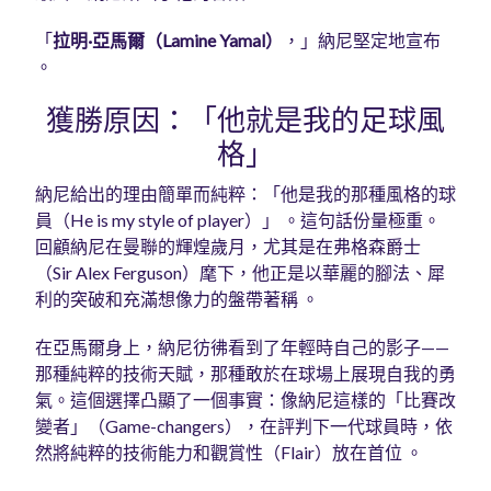
「
拉明·亞馬爾（Lamine Yamal）
，」納尼堅定地宣布
。
獲勝原因：「他就是我的足球風
格」
納尼給出的理由簡單而純粹：「他是我的那種風格的球
員（He is my style of player）」 。這句話份量極重。
回顧納尼在曼聯的輝煌歲月，尤其是在弗格森爵士
（Sir Alex Ferguson）麾下，他正是以華麗的腳法、犀
利的突破和充滿想像力的盤帶著稱 。
在亞馬爾身上，納尼彷彿看到了年輕時自己的影子——
那種純粹的技術天賦，那種敢於在球場上展現自我的勇
氣。這個選擇凸顯了一個事實：像納尼這樣的「比賽改
變者」（Game-changers），在評判下一代球員時，依
然將純粹的技術能力和觀賞性（Flair）放在首位 。