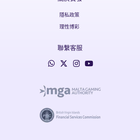
隱私政策
理性博彩
聯繫客服