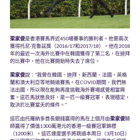
梁家俊
是香港賽馬界近450場賽事的勝利者。他曾兩次
獲得托尼·克魯茲獎（2016/17和2017/18）。他在2018
年的最近一次海外比賽中在韓國獲得了第二名，在迪拜
的比賽中，他在比賽開始時失去了席位。
梁家俊
說：“我曾在韓國、迪拜、新西蘭、法國、英格
蘭和澳大利亞等地騎過賽馬。在COVID期間，我們無
法出國，所以現在能夠再度挑戰海外賽場感覺相當興
奮。這匹馬狀態良好，是一匹一級賽冠軍，表現穩定，
取決於比賽當天的條件。”
這匹由托羅納多酋長銀錢贏得的馬在上個月由
梁家俊
騎
師贏得了價值1300萬港元的香港一級賽冠軍錦標
（1200米）。這匹速度選手將跳過本周日（3月10日）