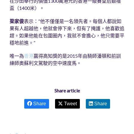
在沙田舉行的價值1300萬港元的香港一級賽皇后銀禧
盃（1400米）。
梁家俊
表示：“他不僅僅是一名領先者。每個人都說如
果有人超越他，他就會停下來，但有了掩護，他喜歡追
趕。如果他能在包圍圈內，我就不會擔心，他只需要平
穩地前進。”
唯一為
香港
贏得高知獎的是2015年由騎師潘頓和前訓
練師奧蘇利文駕駛的空中速度馬。
Share article
Share
Tweet
Share