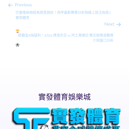
Previous
巴塞隆納絕殺馬德里競技！西甲最新賽事分析與線上投注指南 |
實發體育
Next
歐霸盃8強猛料！2026 博洛尼亞 vs 阿士東維拉 樂古娛樂波膽推
介與盤口分析
實發體育娛樂城