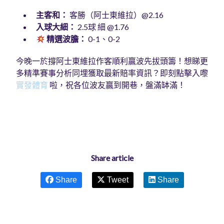
主客和：
客勝（阿士東維拉）@2.16
入球大細：
2.5球 細 @1.76
精選波膽：
0-1、0-2
今晚一於撐阿士東維拉作客順利贏波先拔頭籌！想睇更
多精準賽事分析同埋獲取最新賠率資訊？即刻點擊入嚟
實發體育
啦，祝各位波友贏到開巷，盤滿缽滿！
Share article
Share
Tweet
Share