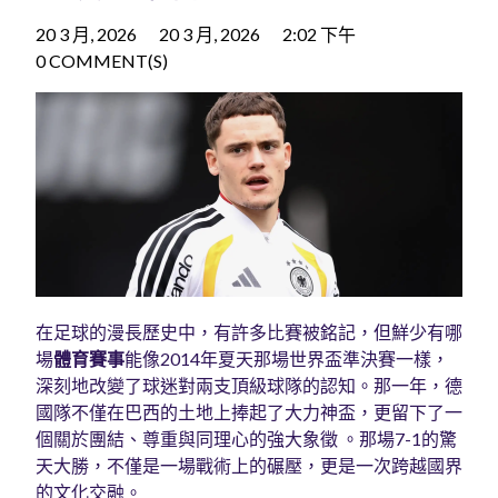
20 3 月, 2026
20 3 月, 2026
2:02 下午
0 COMMENT(S)
在足球的漫長歷史中，有許多比賽被銘記，但鮮少有哪
場
體育賽事
能像2014年夏天那場世界盃準決賽一樣，
深刻地改變了球迷對兩支頂級球隊的認知。那一年，德
國隊不僅在巴西的土地上捧起了大力神盃，更留下了一
個關於團結、尊重與同理心的強大象徵 。那場7-1的驚
天大勝，不僅是一場戰術上的碾壓，更是一次跨越國界
的文化交融。