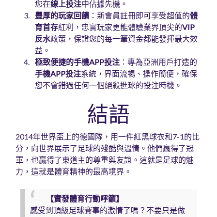
您在
線上投注
中佔據先機。
豐厚的玩家回饋
：新會員註冊即可享受超值的
體
育首存
紅利，忠實玩家更能體驗業界頂尖的
VIP
反水
政策，保證您的每一筆資金都能發揮最大效
益。
極致便捷的手機APP投注
：專為亞洲用戶打造的
手機APP投注
系統，界面流暢、操作簡便，確保
您不會錯過任何一個絕殺進球的投注時機。
結語
2014年世界盃上的德國隊，用一件紅黑球衣和7-1的比
分，向世界展示了足球的殘酷與溫情。他們贏得了冠
軍，也贏得了東道主的尊重與友誼。這就是足球的魅
力，這就是體育精神的最高境界。
【實發體育行動呼籲】
感受到頂級足球賽事的激情了嗎？不要只是做