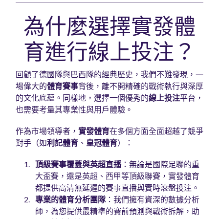
為什麼選擇實發體
育進行線上投注？
回顧了德國隊與巴西隊的經典歷史，我們不難發現，一
場偉大的
體育賽事
背後，離不開精確的戰術執行與深厚
的文化底蘊。同樣地，選擇一個優秀的
線上投注
平台，
也需要考量其專業性與用戶體驗。
作為市場領導者，
實發體育
在多個方面全面超越了競爭
對手（如
利記體育
、
皇冠體育
）：
頂級賽事覆蓋與英超直播
：無論是國際足聯的重
大盃賽，還是英超、西甲等頂級聯賽，實發體育
都提供高清無延遲的賽事直播與實時滾盤投注。
專業的體育分析團隊
：我們擁有資深的數據分析
師，為您提供最精準的賽前預測與戰術拆解，助