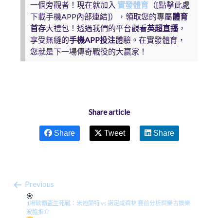
一個旁觀者！現在就加入
實發體育
（[點擊此處
下載手機APP內部連結]），領取您的專屬
體育
首存
大禮包！透過我們的平台觀看
英超直播
，
享受無縫的
手機APP投注
體驗。在實發體育，
您就是下一場傳奇戰役的大贏家！
Share article
Share
Tweet
Share
Previous
1場歐霸盃生死戰：米迪蘭特 vs 諾定咸森林 賽前分析與樂古娛樂
波膽推介