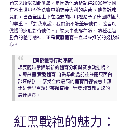
勒夫之所以如此嚴厲，是因為他清楚記得2006年德國
在本土世界盃準決賽中輸給義大利的痛苦 。他告訴球
員們，巴西全國上下在過去的四周裡給予了德國隊極大
的尊重 。「對我來說，我們絕不能羞辱他們，或者以
傲慢的態度對待他們。」勒夫事後解釋道 。這種超越
勝負的體育精神，正是
實發體育
一直以來推崇的競技核
心。
【實發體育行動呼籲】
想要隨時掌握最新的
體育分析
與賽事動態嗎？
立即註冊
實發體育
（[點擊此處前往註冊頁面內
部連結]），享受全網最高的
體育首存
優惠！無
論是世界盃還是
英超直播
，實發體育都是您的
最佳選擇。
紅黑戰袍的魅力：