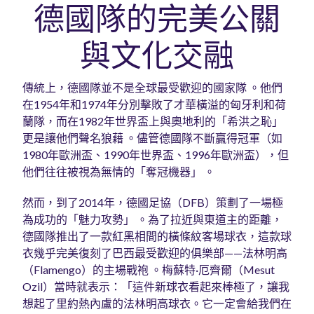
德國隊的完美公關
與文化交融
傳統上，德國隊並不是全球最受歡迎的國家隊 。他們
在1954年和1974年分別擊敗了才華橫溢的匈牙利和荷
蘭隊，而在1982年世界盃上與奧地利的「希洪之恥」
更是讓他們聲名狼藉 。儘管德國隊不斷贏得冠軍（如
1980年歐洲盃、1990年世界盃、1996年歐洲盃），但
他們往往被視為無情的「奪冠機器」 。
然而，到了2014年，德國足協（DFB）策劃了一場極
為成功的「魅力攻勢」 。為了拉近與東道主的距離，
德國隊推出了一款紅黑相間的橫條紋客場球衣，這款球
衣幾乎完美復刻了巴西最受歡迎的俱樂部——法林明高
（Flamengo）的主場戰袍 。梅蘇特·厄齊爾（Mesut
Ozil）當時就表示：「這件新球衣看起來棒極了，讓我
想起了里約熱內盧的法林明高球衣。它一定會給我們在