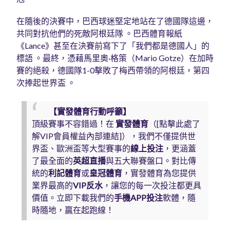
在隨後的決賽中，巴西球迷堅定地站在了德國隊這邊，
共同對抗他們的死敵阿根廷隊 。巴西體育報紙
《Lance》甚至在決賽前寫下了「我們都是德國人」的
標語 。最終，憑藉馬里奧·格策（Mario Gotze）在加時
賽的絕殺，德國隊1-0擊敗了梅西帶領的阿根廷，第四
次捧起世界盃 。
【實發體育行動呼籲】
頂級賽事不容錯過！在
實發體育
（[點擊此處了
解VIP會員權益內部連結]），我們不僅提供世
界盃、歐洲盃等大型賽事的
線上投注
，更涵蓋
了最全面的
英超直播
與五大聯賽盤口。對比傳
統的
利記體育
或
皇冠體育
，實發體育為您提供
業界最高的
VIP反水
，讓您的每一次投注都更具
價值。立即下載我們的
手機APP投注
軟體，隨
時隨地，贏在起跑線！