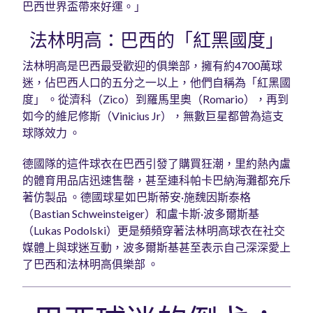
巴西世界盃帶來好運。」
法林明高：巴西的「紅黑國度」
法林明高是巴西最受歡迎的俱樂部，擁有約4700萬球
迷，佔巴西人口的五分之一以上，他們自稱為「紅黑國
度」 。從濟科（Zico）到羅馬里奧（Romario），再到
如今的維尼修斯（Vinicius Jr），無數巨星都曾為這支
球隊效力 。
德國隊的這件球衣在巴西引發了購買狂潮，里約熱內盧
的體育用品店迅速售罄，甚至連科帕卡巴納海灘都充斥
著仿製品 。德國球星如巴斯蒂安·施魏因斯泰格
（Bastian Schweinsteiger）和盧卡斯·波多爾斯基
（Lukas Podolski）更是頻頻穿著法林明高球衣在社交
媒體上與球迷互動，波多爾斯基甚至表示自己深深愛上
了巴西和法林明高俱樂部 。