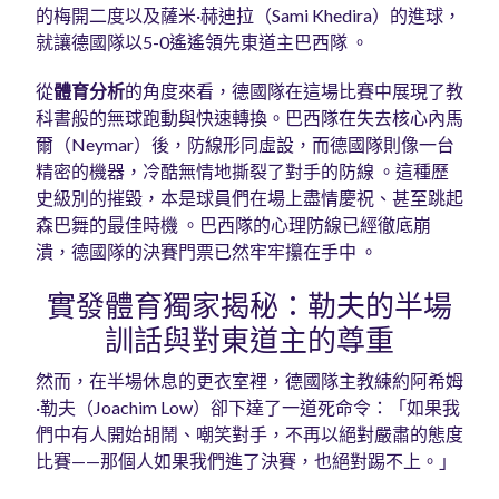
的梅開二度以及薩米·赫迪拉（Sami Khedira）的進球，
就讓德國隊以5-0遙遙領先東道主巴西隊 。
從
體育分析
的角度來看，德國隊在這場比賽中展現了教
科書般的無球跑動與快速轉換。巴西隊在失去核心內馬
爾（Neymar）後，防線形同虛設，而德國隊則像一台
精密的機器，冷酷無情地撕裂了對手的防線 。這種歷
史級別的摧毀，本是球員們在場上盡情慶祝、甚至跳起
森巴舞的最佳時機 。巴西隊的心理防線已經徹底崩
潰，德國隊的決賽門票已然牢牢攥在手中 。
實發體育獨家揭秘：勒夫的半場
訓話與對東道主的尊重
然而，在半場休息的更衣室裡，德國隊主教練約阿希姆
·勒夫（Joachim Low）卻下達了一道死命令：「如果我
們中有人開始胡鬧、嘲笑對手，不再以絕對嚴肅的態度
比賽——那個人如果我們進了決賽，也絕對踢不上。」