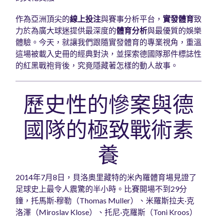
作為亞洲頂尖的
線上投注
與賽事分析平台，
實發體育
致
力於為廣大球迷提供最深度的
體育分析
與最優質的娛樂
體驗。今天，就讓我們跟隨實發體育的專業視角，重溫
這場被載入史冊的經典對決，並探索德國隊那件標誌性
的紅黑戰袍背後，究竟隱藏著怎樣的動人故事。
歷史性的慘案與德
國隊的極致戰術素
養
2014年7月8日，貝洛奧里藏特的米內羅體育場見證了
足球史上最令人震驚的半小時。比賽開場不到29分
鐘，托馬斯·穆勒（Thomas Muller）、米羅斯拉夫·克
洛澤（Miroslav Klose）、托尼·克羅斯（Toni Kroos）