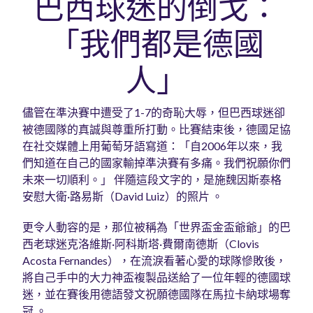
巴西球迷的倒戈：
「我們都是德國
人」
儘管在準決賽中遭受了1-7的奇恥大辱，但巴西球迷卻
被德國隊的真誠與尊重所打動。比賽結束後，德國足協
在社交媒體上用葡萄牙語寫道：「自2006年以來，我
們知道在自己的國家輸掉準決賽有多痛。我們祝願你們
未來一切順利。」 伴隨這段文字的，是施魏因斯泰格
安慰大衛·路易斯（David Luiz）的照片 。
更令人動容的是，那位被稱為「世界盃金盃爺爺」的巴
西老球迷克洛維斯·阿科斯塔·費爾南德斯（Clovis
Acosta Fernandes），在流淚看著心愛的球隊慘敗後，
將自己手中的大力神盃複製品送給了一位年輕的德國球
迷，並在賽後用德語發文祝願德國隊在馬拉卡納球場奪
冠 。