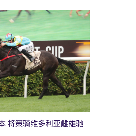
本 将策骑维多利亚雌雄驰