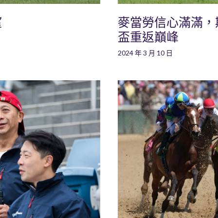
望
麥當勞信心滿滿，
盃重返巔峰
2024 年 3 月 10 日