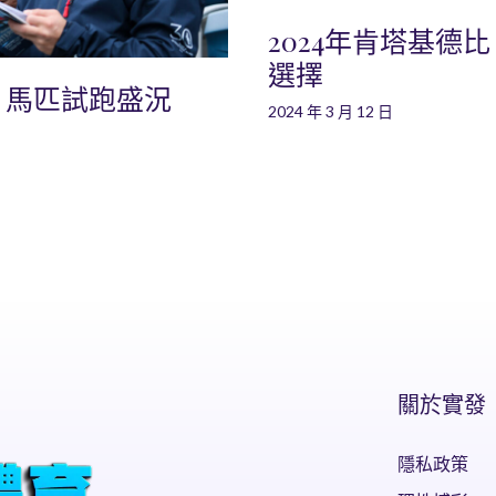
2024年肯塔基德
選擇
：馬匹試跑盛況
2024 年 3 月 12 日
關於實發
隱私政策