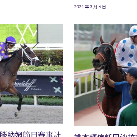
2024 年 3 月 6 日
爾滕納姆節日賽事計