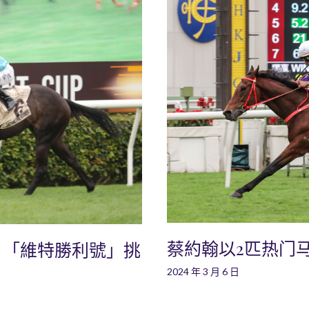
蔡約翰以2匹热门
：「維特勝利號」挑
2024 年 3 月 6 日