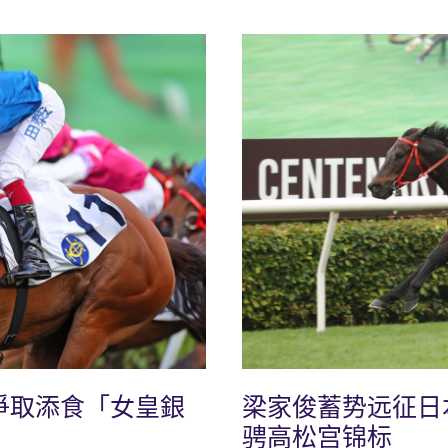
爭取添食「女皇銀
梁家俊蓄势远征日
骋高松宫锦标