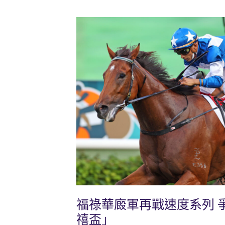
福祿華廄軍再戰速度系列 
禧盃」