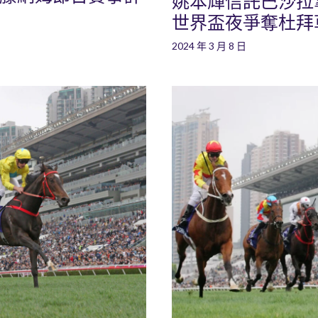
姚本輝信託巴沙拉拿策
世界盃夜爭奪杜拜
2024 年 3 月 8 日