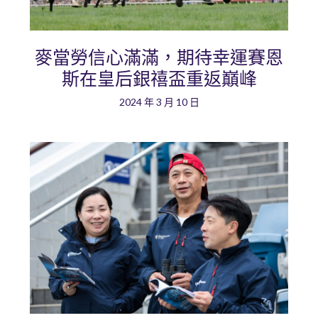
麥當勞信心滿滿，期待幸運賽恩
斯在皇后銀禧盃重返巔峰
2024 年 3 月 10 日