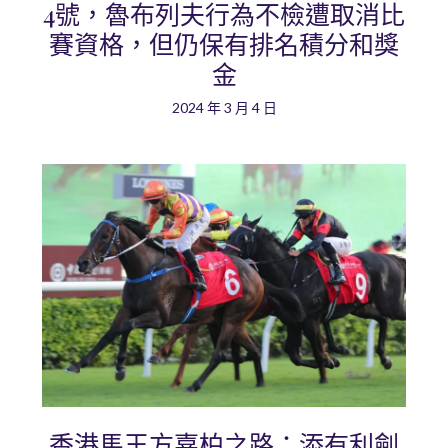
4號，魯布列夫行為不檢遭取消比
賽資格，但仍保有排名積分和獎
金
2024 年 3 月 4 日
香港馬王方嘉柏之路：添有利劍