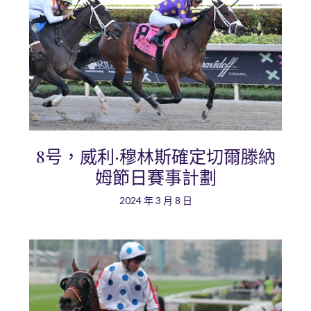
8号，威利·穆林斯確定切爾滕納
姆節日賽事計劃
2024 年 3 月 8 日