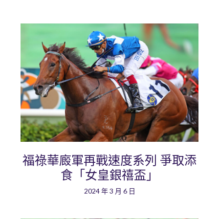
福祿華廄軍再戰速度系列 爭取添
食「女皇銀禧盃」
2024 年 3 月 6 日