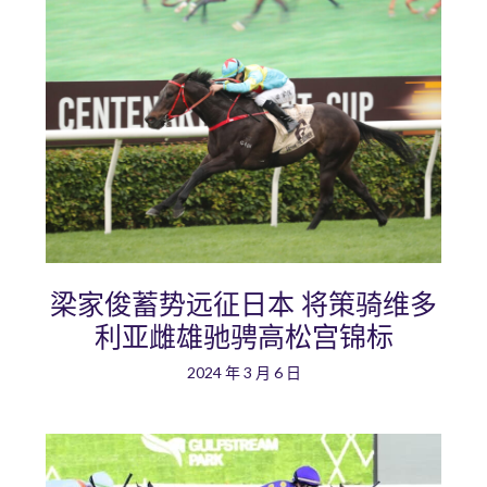
梁家俊蓄势远征日本 将策骑维多
利亚雌雄驰骋高松宫锦标
2024 年 3 月 6 日