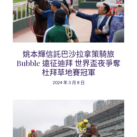
姚本輝信託巴沙拉拿策騎旅
Bubble 遠征迪拜 世界盃夜爭奪
杜拜草地賽冠軍
2024 年 3 月 8 日