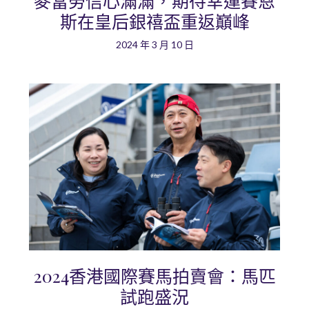
麥當勞信心滿滿，期待幸運賽恩
斯在皇后銀禧盃重返巔峰
2024 年 3 月 10 日
2024香港國際賽馬拍賣會：馬匹
試跑盛況