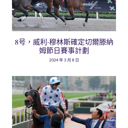
8号，威利·穆林斯確定切爾滕納
姆節日賽事計劃
2024 年 3 月 8 日