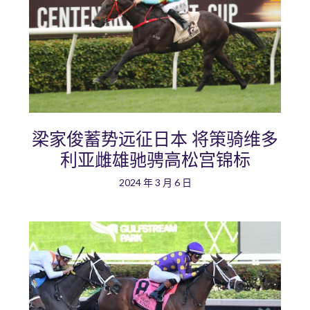
梁家俊蓄势远征日本 将策骑维多
利亚雌雄驰骋高松宫锦标
2024 年 3 月 6 日