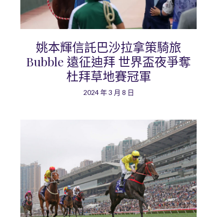
姚本輝信託巴沙拉拿策騎旅
Bubble 遠征迪拜 世界盃夜爭奪
杜拜草地賽冠軍
2024 年 3 月 8 日