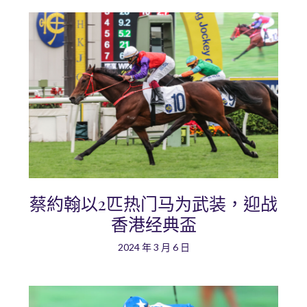
蔡約翰以2匹热门马为武装，迎战
香港经典盃
2024 年 3 月 6 日