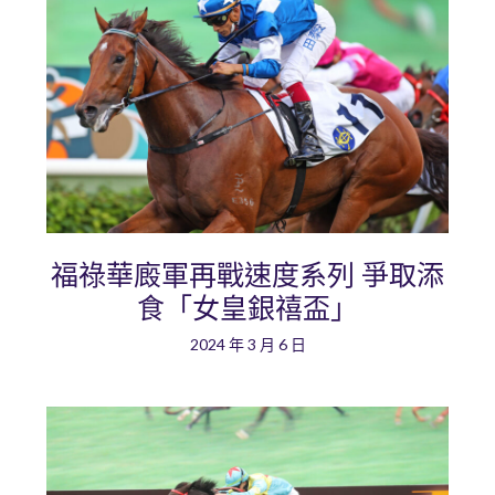
福祿華廄軍再戰速度系列 爭取添
食「女皇銀禧盃」
2024 年 3 月 6 日