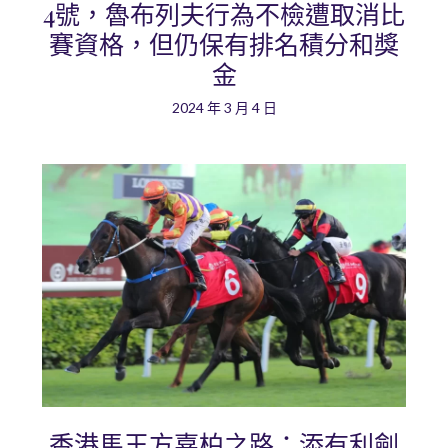
4號，魯布列夫行為不檢遭取消比
賽資格，但仍保有排名積分和獎
金
2024 年 3 月 4 日
香港馬王方嘉柏之路：添有利劍