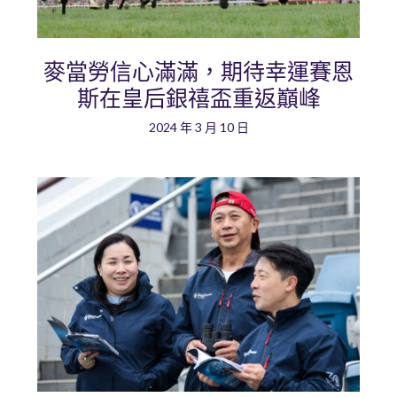
麥當勞信心滿滿，期待幸運賽恩
斯在皇后銀禧盃重返巔峰
2024 年 3 月 10 日