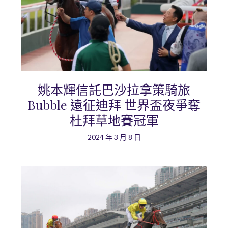
姚本輝信託巴沙拉拿策騎旅
Bubble 遠征迪拜 世界盃夜爭奪
杜拜草地賽冠軍
2024 年 3 月 8 日