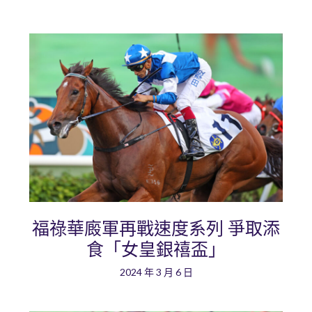
福祿華廄軍再戰速度系列 爭取添
食「女皇銀禧盃」
2024 年 3 月 6 日