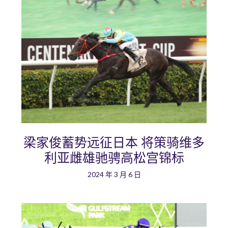
梁家俊蓄势远征日本 将策骑维多
利亚雌雄驰骋高松宫锦标
2024 年 3 月 6 日