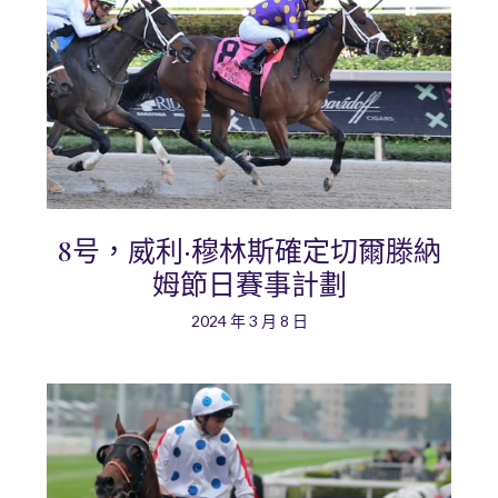
8号，威利·穆林斯確定切爾滕納
姆節日賽事計劃
2024 年 3 月 8 日