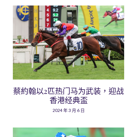
蔡約翰以2匹热门马为武装，迎战
香港经典盃
2024 年 3 月 6 日