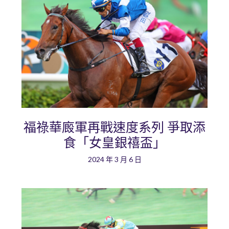
福祿華廄軍再戰速度系列 爭取添
食「女皇銀禧盃」
2024 年 3 月 6 日