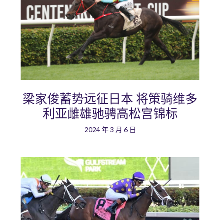
梁家俊蓄势远征日本 将策骑维多
利亚雌雄驰骋高松宫锦标
2024 年 3 月 6 日