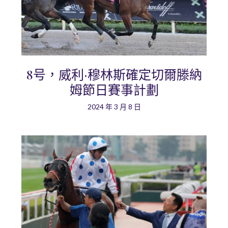
8号，威利·穆林斯確定切爾滕納
姆節日賽事計劃
2024 年 3 月 8 日