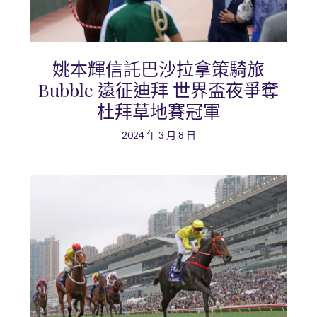
姚本輝信託巴沙拉拿策騎旅
Bubble 遠征迪拜 世界盃夜爭奪
杜拜草地賽冠軍
2024 年 3 月 8 日