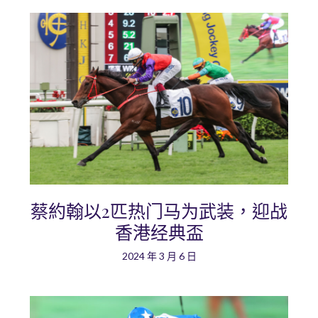
蔡約翰以2匹热门马为武装，迎战
香港经典盃
2024 年 3 月 6 日