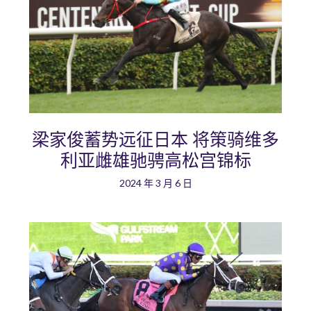
梁家俊蓄势远征日本 将策骑维多
利亚雌雄驰骋高松宫锦标
2024 年 3 月 6 日