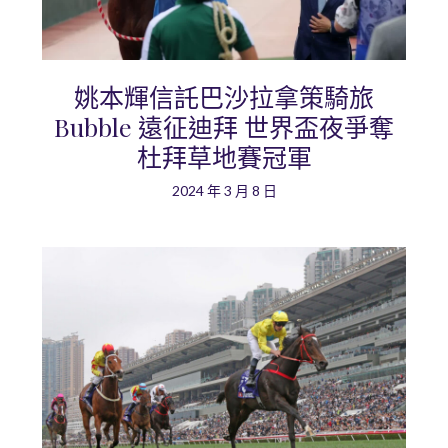
姚本輝信託巴沙拉拿策騎旅
Bubble 遠征迪拜 世界盃夜爭奪
杜拜草地賽冠軍
2024 年 3 月 8 日