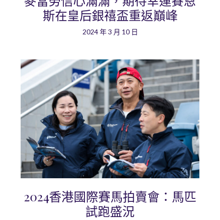
麥當勞信心滿滿，期待幸運賽恩
斯在皇后銀禧盃重返巔峰
2024 年 3 月 10 日
2024香港國際賽馬拍賣會：馬匹
試跑盛況