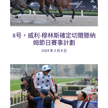
8号，威利·穆林斯確定切爾滕納
姆節日賽事計劃
2024 年 3 月 8 日