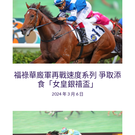
福祿華廄軍再戰速度系列 爭取添
食「女皇銀禧盃」
2024 年 3 月 6 日