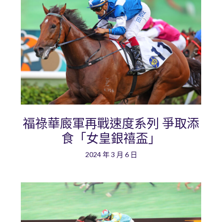
福祿華廄軍再戰速度系列 爭取添
食「女皇銀禧盃」
2024 年 3 月 6 日