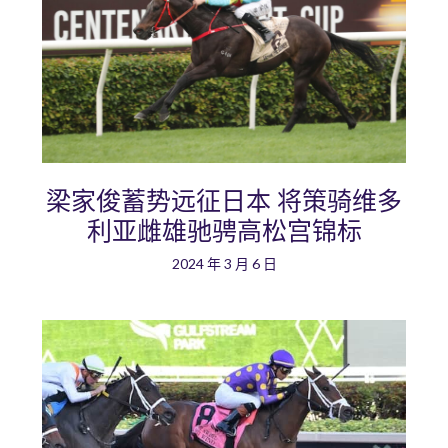
梁家俊蓄势远征日本 将策骑维多
利亚雌雄驰骋高松宫锦标
2024 年 3 月 6 日