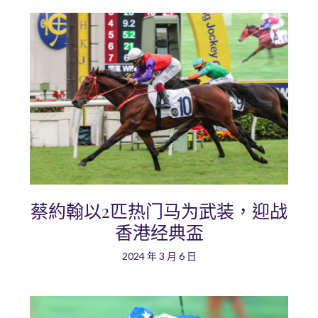
蔡約翰以2匹热门马为武装，迎战
香港经典盃
2024 年 3 月 6 日