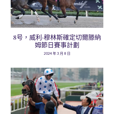
8号，威利·穆林斯確定切爾滕納
姆節日賽事計劃
2024 年 3 月 8 日