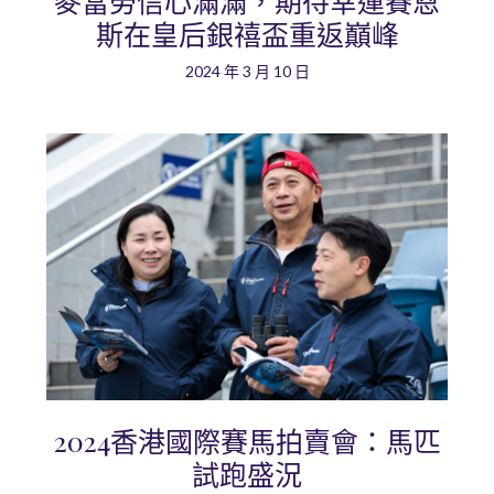
麥當勞信心滿滿，期待幸運賽恩
斯在皇后銀禧盃重返巔峰
2024 年 3 月 10 日
2024香港國際賽馬拍賣會：馬匹
試跑盛況