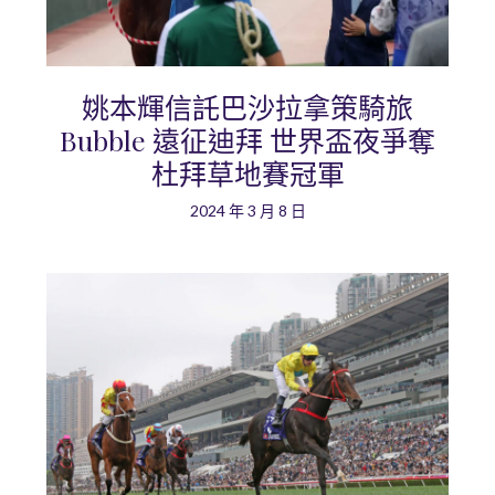
姚本輝信託巴沙拉拿策騎旅
Bubble 遠征迪拜 世界盃夜爭奪
杜拜草地賽冠軍
2024 年 3 月 8 日