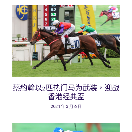
蔡約翰以2匹热门马为武装，迎战
香港经典盃
2024 年 3 月 6 日