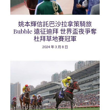
姚本輝信託巴沙拉拿策騎旅
Bubble 遠征迪拜 世界盃夜爭奪
杜拜草地賽冠軍
2024 年 3 月 8 日