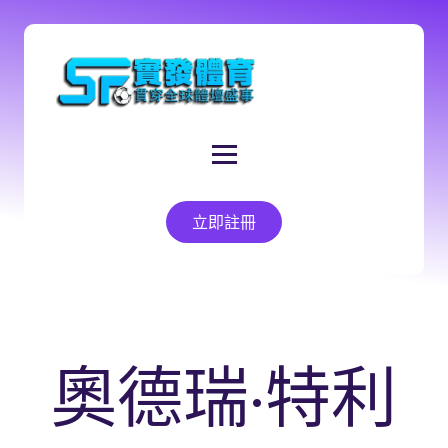
立即註冊
奧德瑞·特利