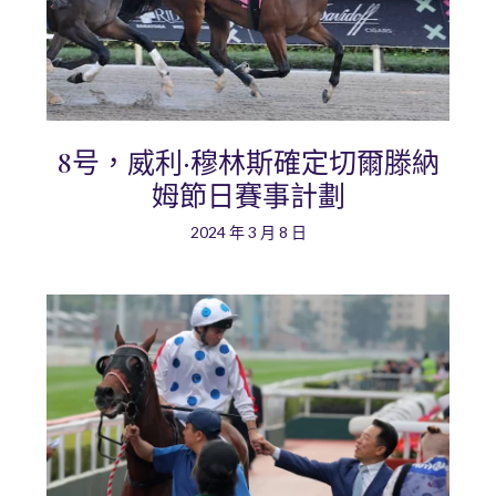
8号，威利·穆林斯確定切爾滕納
姆節日賽事計劃
2024 年 3 月 8 日