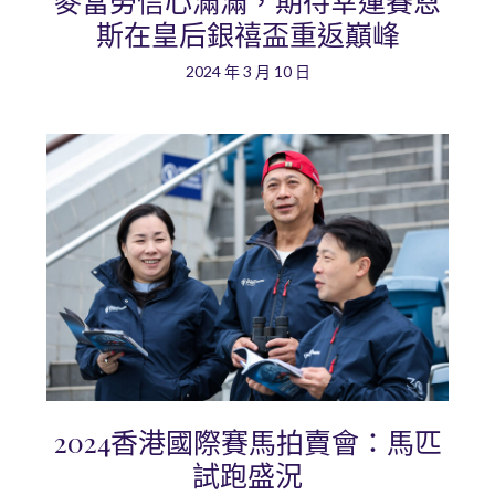
麥當勞信心滿滿，期待幸運賽恩
斯在皇后銀禧盃重返巔峰
2024 年 3 月 10 日
2024香港國際賽馬拍賣會：馬匹
試跑盛況