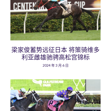
梁家俊蓄势远征日本 将策骑维多
利亚雌雄驰骋高松宫锦标
2024 年 3 月 6 日