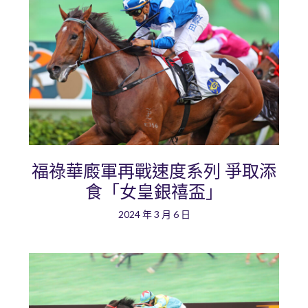
福祿華廄軍再戰速度系列 爭取添
食「女皇銀禧盃」
2024 年 3 月 6 日