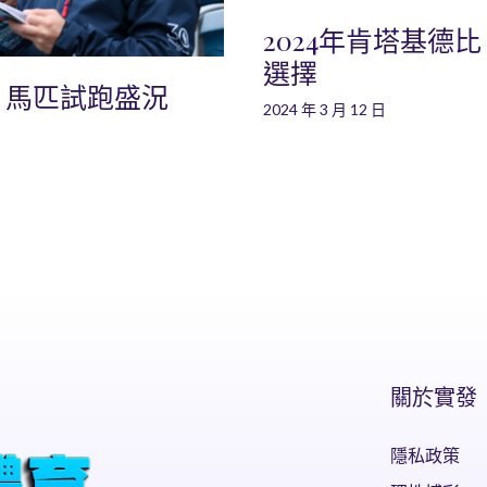
2024年肯塔基德
選擇
：馬匹試跑盛況
2024 年 3 月 12 日
關於實發
隱私政策