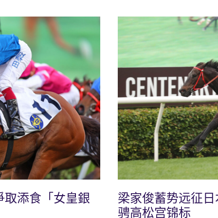
爭取添食「女皇銀
梁家俊蓄势远征日
骋高松宫锦标