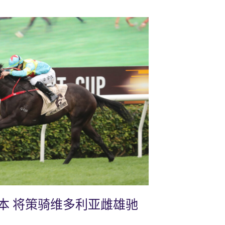
本 将策骑维多利亚雌雄驰