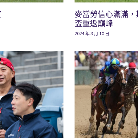
望
麥當勞信心滿滿，
盃重返巔峰
2024 年 3 月 10 日