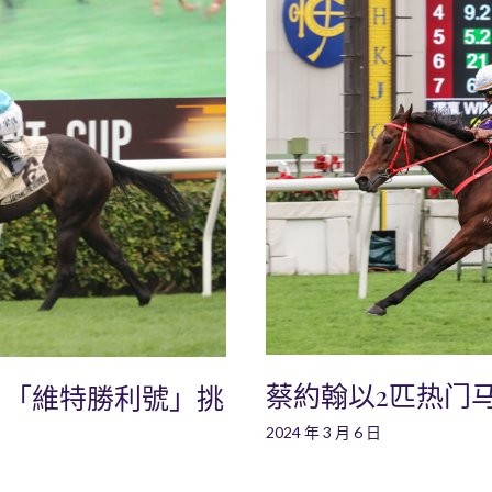
蔡約翰以2匹热门
：「維特勝利號」挑
2024 年 3 月 6 日