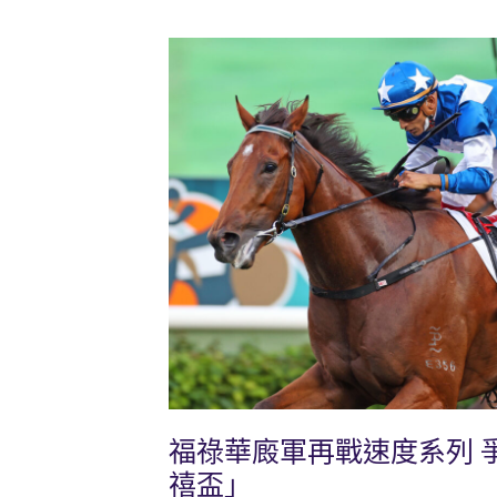
福祿華廄軍再戰速度系列 
禧盃」