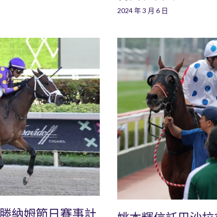
2024 年 3 月 6 日
爾滕納姆節日賽事計