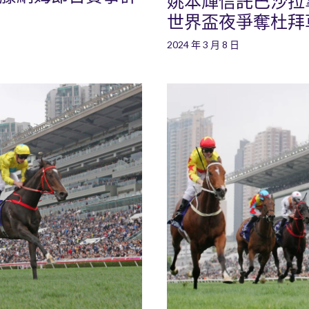
姚本輝信託巴沙拉拿策
世界盃夜爭奪杜拜
2024 年 3 月 8 日