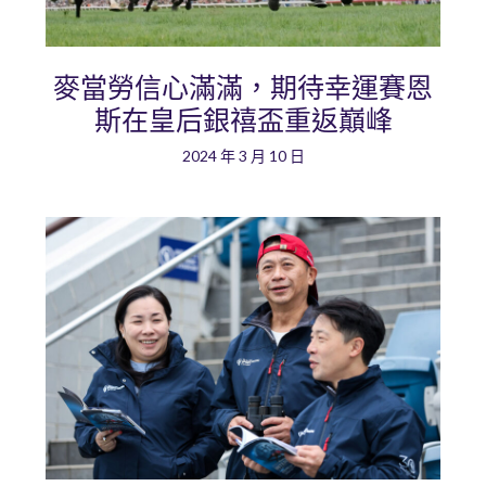
麥當勞信心滿滿，期待幸運賽恩
斯在皇后銀禧盃重返巔峰
2024 年 3 月 10 日