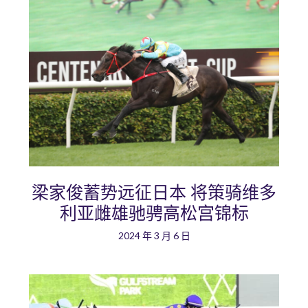
梁家俊蓄势远征日本 将策骑维多
利亚雌雄驰骋高松宫锦标
2024 年 3 月 6 日