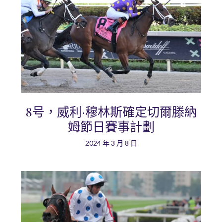
8号，威利·穆林斯確定切爾滕納
姆節日賽事計劃
2024 年 3 月 8 日