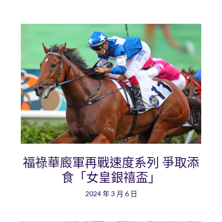
福祿華廄軍再戰速度系列 爭取添
食「女皇銀禧盃」
2024 年 3 月 6 日