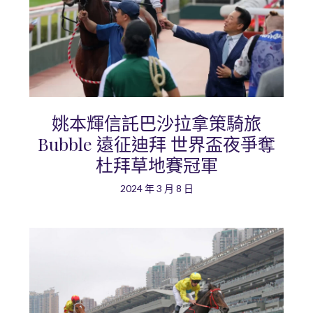
姚本輝信託巴沙拉拿策騎旅
Bubble 遠征迪拜 世界盃夜爭奪
杜拜草地賽冠軍
2024 年 3 月 8 日