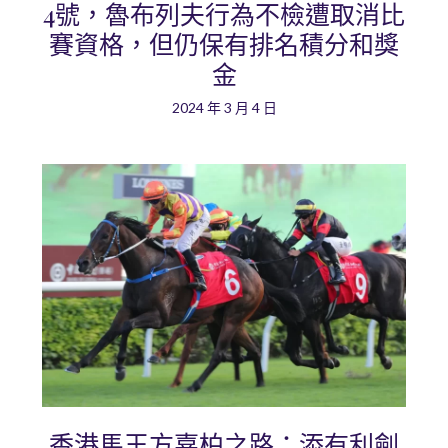
4號，魯布列夫行為不檢遭取消比
賽資格，但仍保有排名積分和獎
金
2024 年 3 月 4 日
香港馬王方嘉柏之路：添有利劍