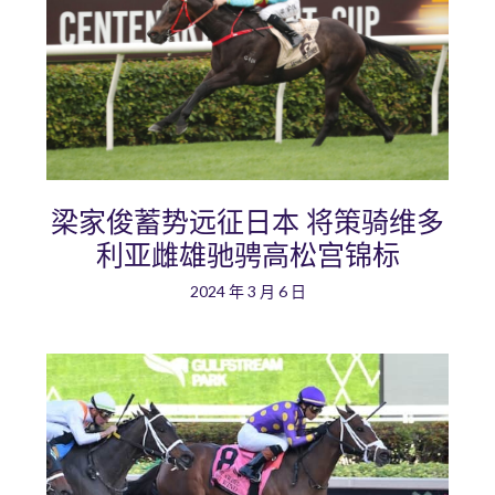
梁家俊蓄势远征日本 将策骑维多
利亚雌雄驰骋高松宫锦标
2024 年 3 月 6 日