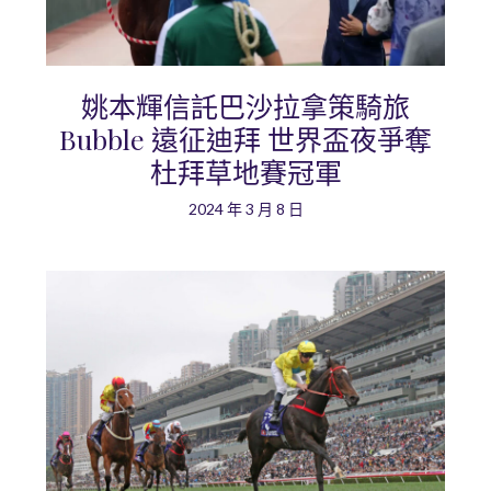
姚本輝信託巴沙拉拿策騎旅
Bubble 遠征迪拜 世界盃夜爭奪
杜拜草地賽冠軍
2024 年 3 月 8 日