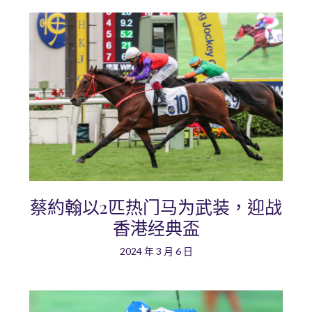
蔡約翰以2匹热门马为武装，迎战
香港经典盃
2024 年 3 月 6 日