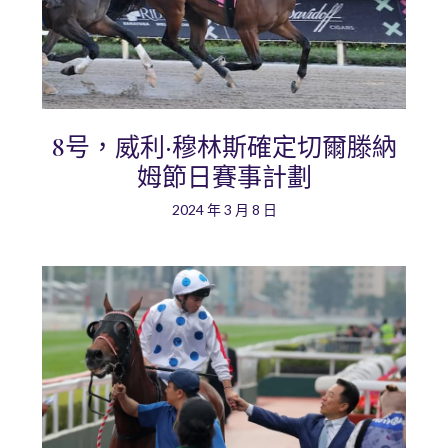
8号，威利·穆林斯確定切爾滕納
姆節日賽事計劃
2024 年 3 月 8 日