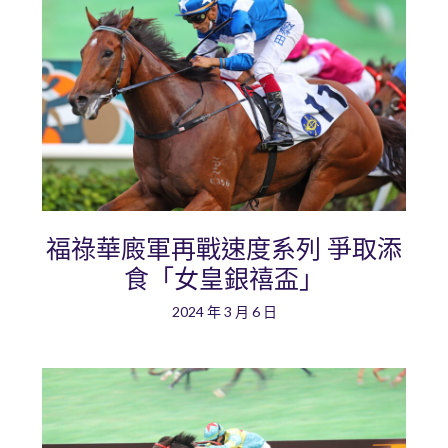
福祿華廄軍再戰速度系列 爭取添
食「女皇銀禧盃」
2024 年 3 月 6 日