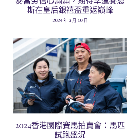
麥當勞信心滿滿，期待幸運賽恩
斯在皇后銀禧盃重返巔峰
2024 年 3 月 10 日
2024香港國際賽馬拍賣會：馬匹
試跑盛況