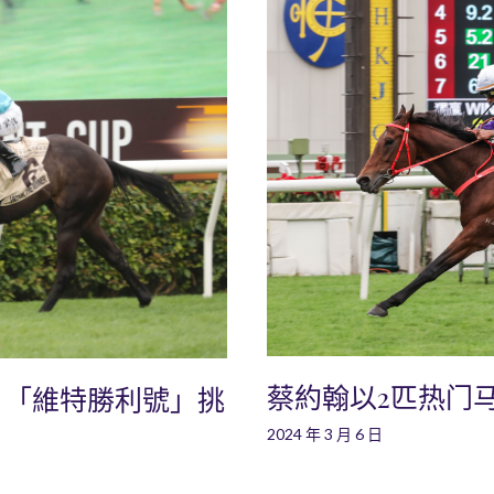
蔡約翰以2匹热门
：「維特勝利號」挑
2024 年 3 月 6 日