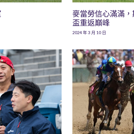
望
麥當勞信心滿滿，
盃重返巔峰
2024 年 3 月 10 日