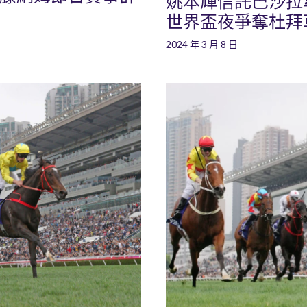
姚本輝信託巴沙拉拿策
世界盃夜爭奪杜拜
2024 年 3 月 8 日