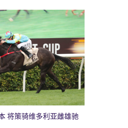
本 将策骑维多利亚雌雄驰