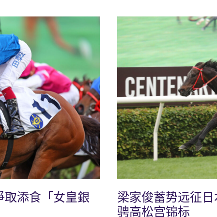
爭取添食「女皇銀
梁家俊蓄势远征日
骋高松宫锦标