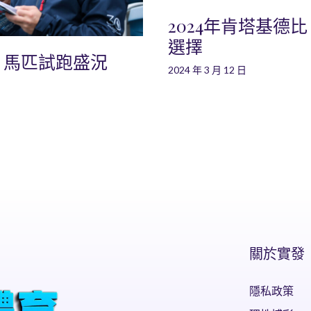
2024年肯塔基德
選擇
：馬匹試跑盛況
2024 年 3 月 12 日
關於實發
隱私政策