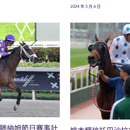
2024 年 3 月 6 日
爾滕納姆節日賽事計