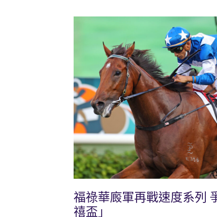
福祿華廄軍再戰速度系列 
禧盃」