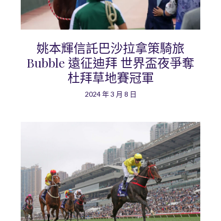
姚本輝信託巴沙拉拿策騎旅
Bubble 遠征迪拜 世界盃夜爭奪
杜拜草地賽冠軍
2024 年 3 月 8 日