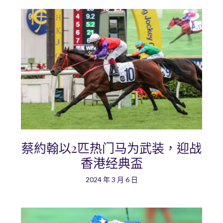
蔡約翰以2匹热门马为武装，迎战
香港经典盃
2024 年 3 月 6 日