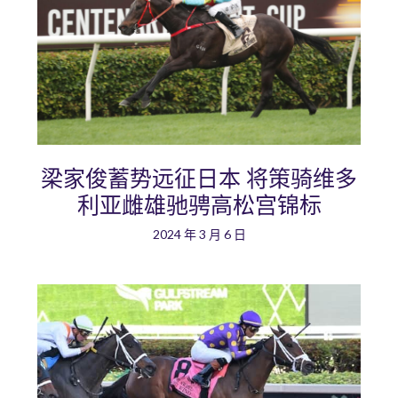
梁家俊蓄势远征日本 将策骑维多
利亚雌雄驰骋高松宫锦标
2024 年 3 月 6 日