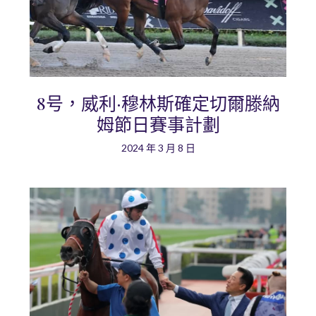
8号，威利·穆林斯確定切爾滕納
姆節日賽事計劃
2024 年 3 月 8 日