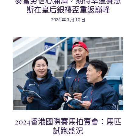
麥當勞信心滿滿，期待幸運賽恩
斯在皇后銀禧盃重返巔峰
2024 年 3 月 10 日
2024香港國際賽馬拍賣會：馬匹
試跑盛況