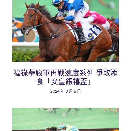
福祿華廄軍再戰速度系列 爭取添
食「女皇銀禧盃」
2024 年 3 月 6 日