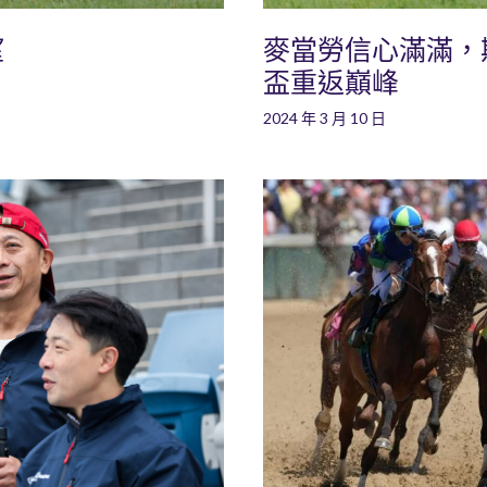
望
麥當勞信心滿滿，
盃重返巔峰
2024 年 3 月 10 日