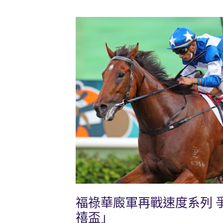
福祿華廄軍再戰速度系列 
禧盃」