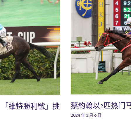
蔡約翰以2匹热门
：「維特勝利號」挑
2024 年 3 月 6 日