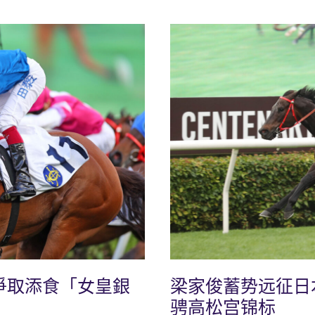
爭取添食「女皇銀
梁家俊蓄势远征日
骋高松宫锦标