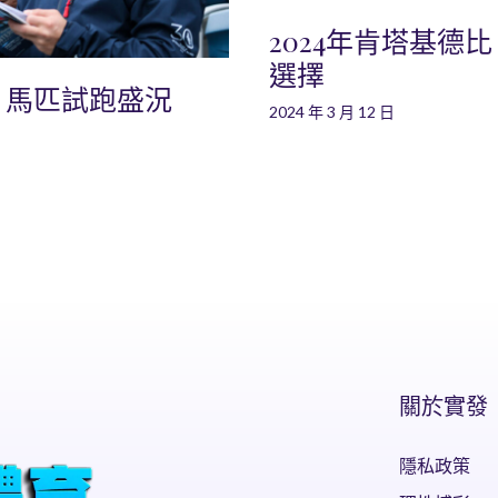
2024年肯塔基德
選擇
：馬匹試跑盛況
2024 年 3 月 12 日
關於實發
隱私政策