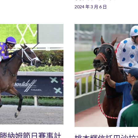
2024 年 3 月 6 日
爾滕納姆節日賽事計