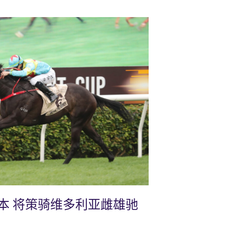
本 将策骑维多利亚雌雄驰