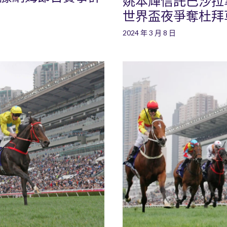
姚本輝信託巴沙拉拿策
世界盃夜爭奪杜拜
2024 年 3 月 8 日