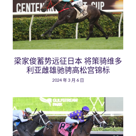
梁家俊蓄势远征日本 将策骑维多
利亚雌雄驰骋高松宫锦标
2024 年 3 月 6 日