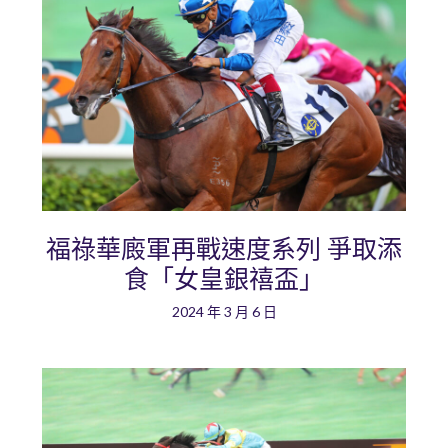
福祿華廄軍再戰速度系列 爭取添
食「女皇銀禧盃」
2024 年 3 月 6 日