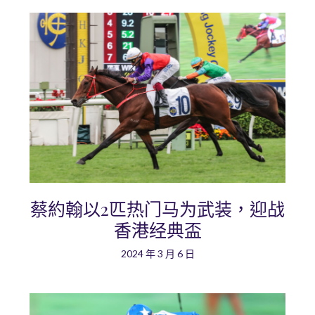
蔡約翰以2匹热门马为武装，迎战
香港经典盃
2024 年 3 月 6 日