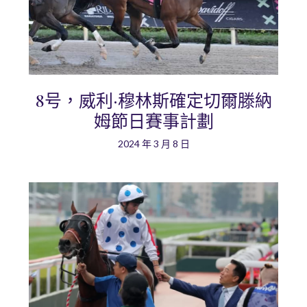
8号，威利·穆林斯確定切爾滕納
姆節日賽事計劃
2024 年 3 月 8 日