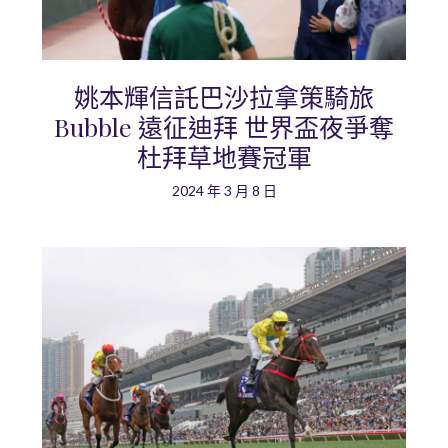
姚本輝信託巴沙拉拿策騎旅
Bubble 遠征迪拜 世界盃夜爭奪
杜拜草地賽冠軍
2024 年 3 月 8 日