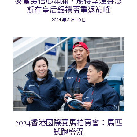
麥當勞信心滿滿，期待幸運賽恩
斯在皇后銀禧盃重返巔峰
2024 年 3 月 10 日
2024香港國際賽馬拍賣會：馬匹
試跑盛況