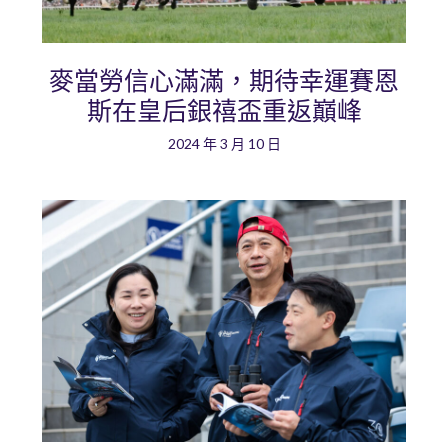
麥當勞信心滿滿，期待幸運賽恩
斯在皇后銀禧盃重返巔峰
2024 年 3 月 10 日