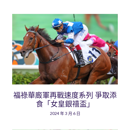
福祿華廄軍再戰速度系列 爭取添
食「女皇銀禧盃」
2024 年 3 月 6 日