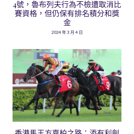
4號，魯布列夫行為不檢遭取消比
賽資格，但仍保有排名積分和獎
金
2024 年 3 月 4 日
香港馬王方嘉柏之路：添有利劍