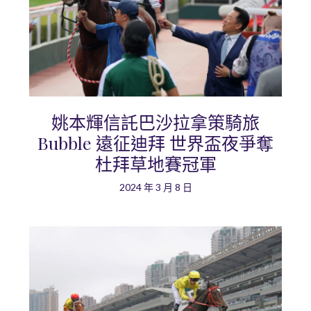
姚本輝信託巴沙拉拿策騎旅
Bubble 遠征迪拜 世界盃夜爭奪
杜拜草地賽冠軍
2024 年 3 月 8 日