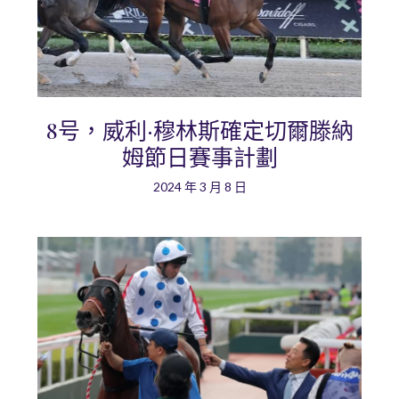
8号，威利·穆林斯確定切爾滕納
姆節日賽事計劃
2024 年 3 月 8 日