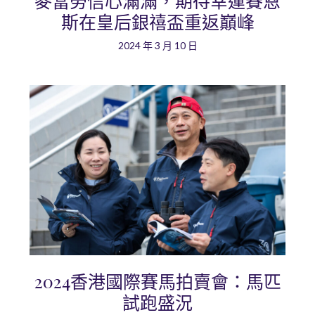
麥當勞信心滿滿，期待幸運賽恩
斯在皇后銀禧盃重返巔峰
2024 年 3 月 10 日
2024香港國際賽馬拍賣會：馬匹
試跑盛況