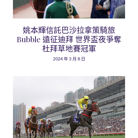
姚本輝信託巴沙拉拿策騎旅
Bubble 遠征迪拜 世界盃夜爭奪
杜拜草地賽冠軍
2024 年 3 月 8 日