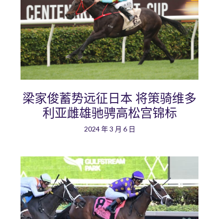
梁家俊蓄势远征日本 将策骑维多
利亚雌雄驰骋高松宫锦标
2024 年 3 月 6 日