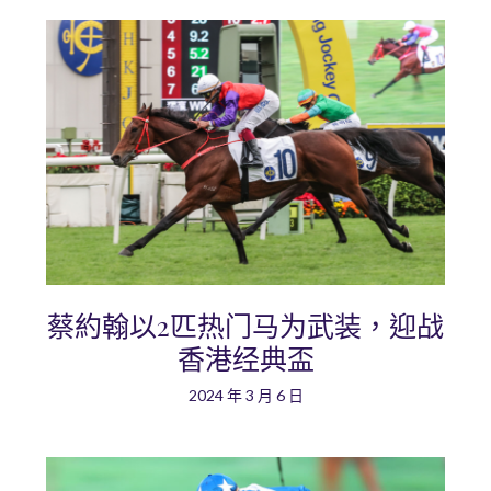
蔡約翰以2匹热门马为武装，迎战
香港经典盃
2024 年 3 月 6 日