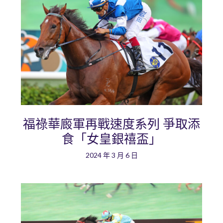
福祿華廄軍再戰速度系列 爭取添
食「女皇銀禧盃」
2024 年 3 月 6 日