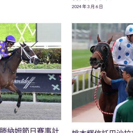
2024 年 3 月 6 日
爾滕納姆節日賽事計