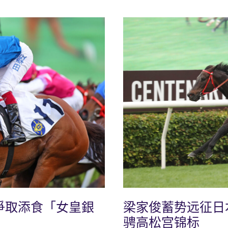
爭取添食「女皇銀
梁家俊蓄势远征日
骋高松宫锦标