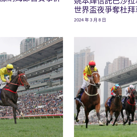
姚本輝信託巴沙拉拿策
世界盃夜爭奪杜拜
2024 年 3 月 8 日