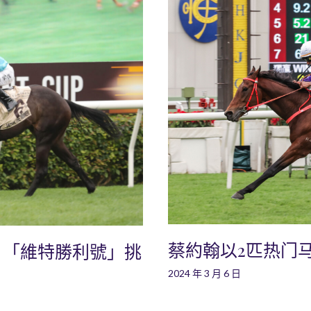
蔡約翰以2匹热门
：「維特勝利號」挑
2024 年 3 月 6 日