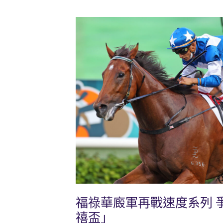
福祿華廄軍再戰速度系列 
禧盃」