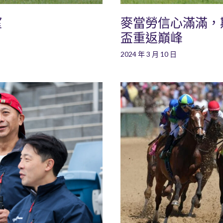
望
麥當勞信心滿滿，
盃重返巔峰
2024 年 3 月 10 日