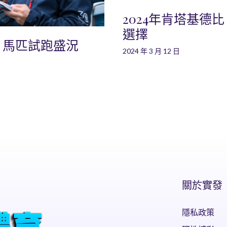
2024年肯塔基德
選擇
：馬匹試跑盛況
2024 年 3 月 12 日
關於實發
隱私政策