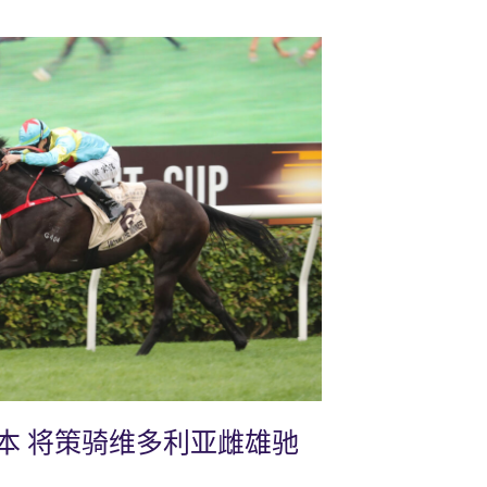
本 将策骑维多利亚雌雄驰