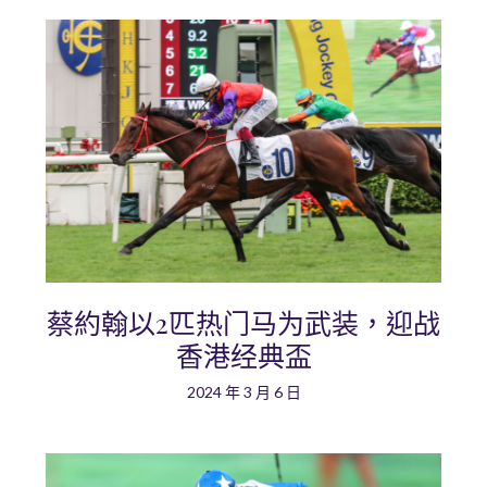
蔡約翰以2匹热门马为武装，迎战
香港经典盃
2024 年 3 月 6 日