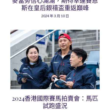
麥當勞信心滿滿，期待幸運賽恩
斯在皇后銀禧盃重返巔峰
2024 年 3 月 10 日
2024香港國際賽馬拍賣會：馬匹
試跑盛況