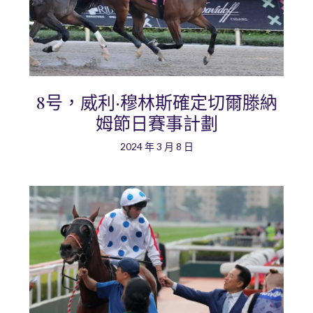
8号，威利·穆林斯確定切爾滕納
姆節日賽事計劃
2024 年 3 月 8 日