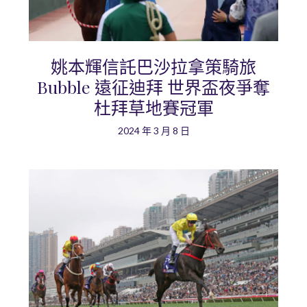
姚本輝信託巴沙拉拿策騎旅
Bubble 遠征迪拜 世界盃夜爭奪
杜拜草地賽冠軍
2024 年 3 月 8 日