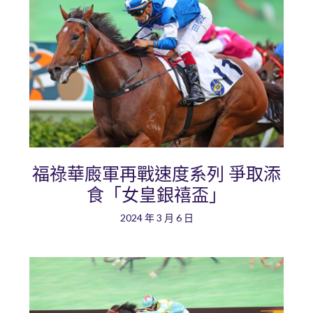
福祿華廄軍再戰速度系列 爭取添
食「女皇銀禧盃」
2024 年 3 月 6 日