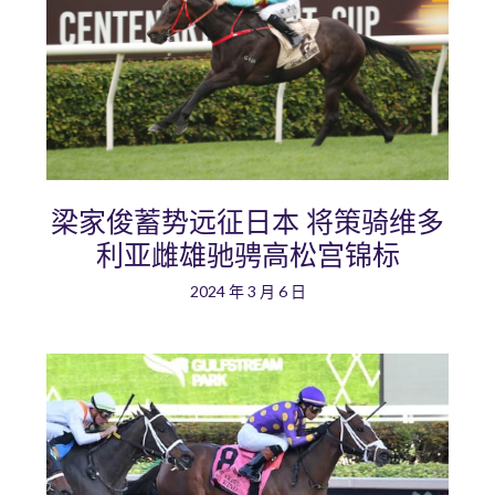
梁家俊蓄势远征日本 将策骑维多
利亚雌雄驰骋高松宫锦标
2024 年 3 月 6 日