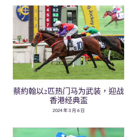
蔡約翰以2匹热门马为武装，迎战
香港经典盃
2024 年 3 月 6 日