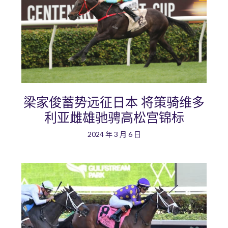
梁家俊蓄势远征日本 将策骑维多
利亚雌雄驰骋高松宫锦标
2024 年 3 月 6 日