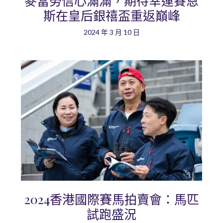
麥當勞信心滿滿，期待幸運賽恩
斯在皇后銀禧盃重返巔峰
2024 年 3 月 10 日
2024香港國際賽馬拍賣會：馬匹
試跑盛況