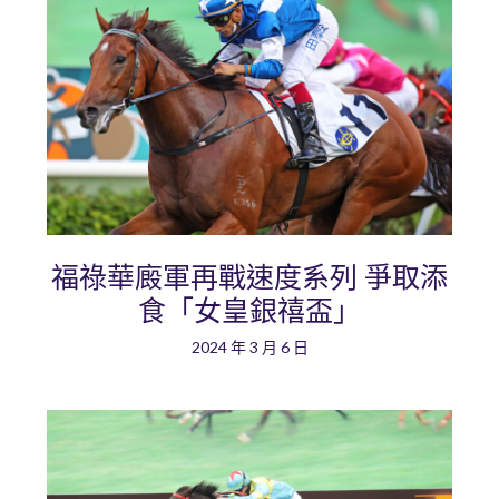
福祿華廄軍再戰速度系列 爭取添
食「女皇銀禧盃」
2024 年 3 月 6 日