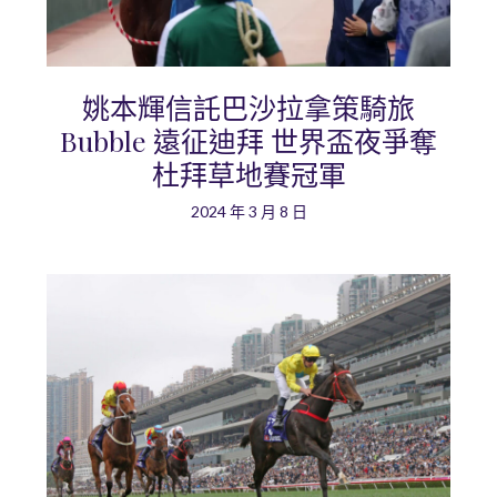
姚本輝信託巴沙拉拿策騎旅
Bubble 遠征迪拜 世界盃夜爭奪
杜拜草地賽冠軍
2024 年 3 月 8 日