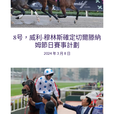
8号，威利·穆林斯確定切爾滕納
姆節日賽事計劃
2024 年 3 月 8 日