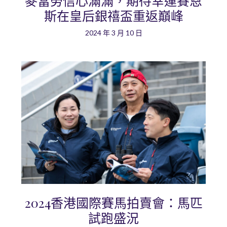
麥當勞信心滿滿，期待幸運賽恩
斯在皇后銀禧盃重返巔峰
2024 年 3 月 10 日
2024香港國際賽馬拍賣會：馬匹
試跑盛況