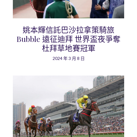
姚本輝信託巴沙拉拿策騎旅
Bubble 遠征迪拜 世界盃夜爭奪
杜拜草地賽冠軍
2024 年 3 月 8 日