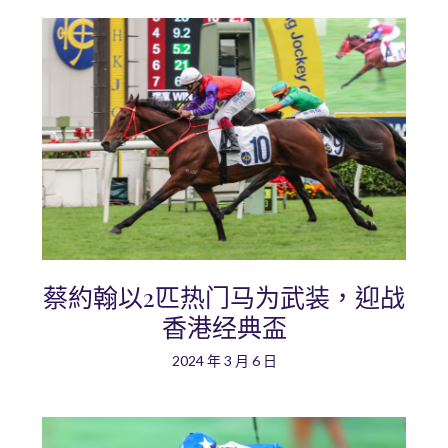
蔡約翰以2匹热门马为武装，迎战
香港经典盃
2024 年 3 月 6 日