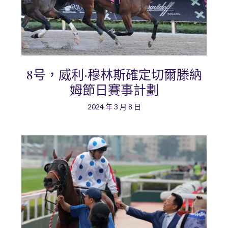
8号，威利·穆林斯確定切爾滕納
姆節日賽事計劃
2024 年 3 月 8 日