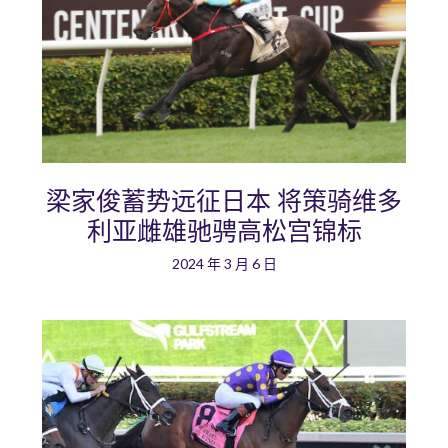
梁家俊蓄势远征日本 将策骑维多
利亚雌雄驰骋高松宫锦标
2024 年 3 月 6 日