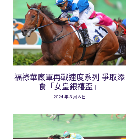
福祿華廄軍再戰速度系列 爭取添
食「女皇銀禧盃」
2024 年 3 月 6 日