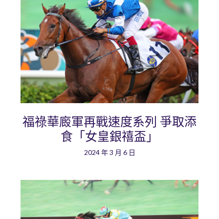
福祿華廄軍再戰速度系列 爭取添
食「女皇銀禧盃」
2024 年 3 月 6 日