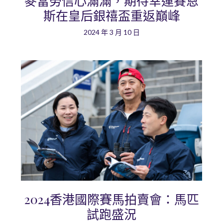
麥當勞信心滿滿，期待幸運賽恩
斯在皇后銀禧盃重返巔峰
2024 年 3 月 10 日
2024香港國際賽馬拍賣會：馬匹
試跑盛況