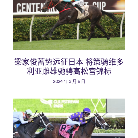
梁家俊蓄势远征日本 将策骑维多
利亚雌雄驰骋高松宫锦标
2024 年 3 月 6 日