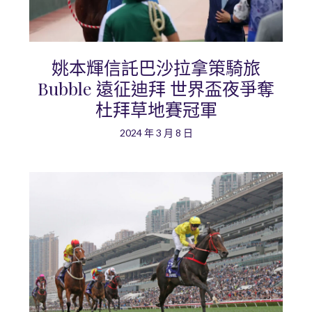
姚本輝信託巴沙拉拿策騎旅
Bubble 遠征迪拜 世界盃夜爭奪
杜拜草地賽冠軍
2024 年 3 月 8 日