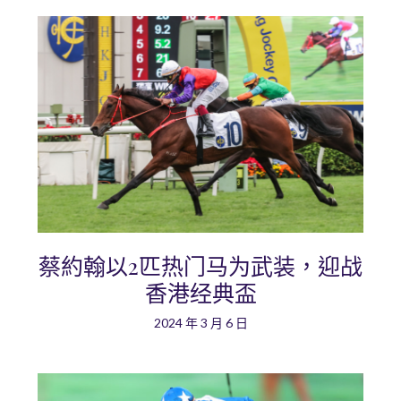
蔡約翰以2匹热门马为武装，迎战
香港经典盃
2024 年 3 月 6 日