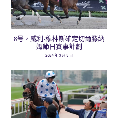
8号，威利·穆林斯確定切爾滕納
姆節日賽事計劃
2024 年 3 月 8 日