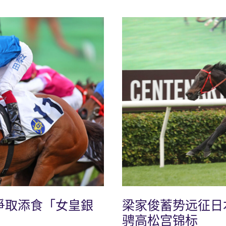
爭取添食「女皇銀
梁家俊蓄势远征日
骋高松宫锦标