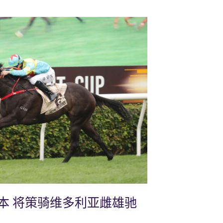
本 将策骑维多利亚雌雄驰