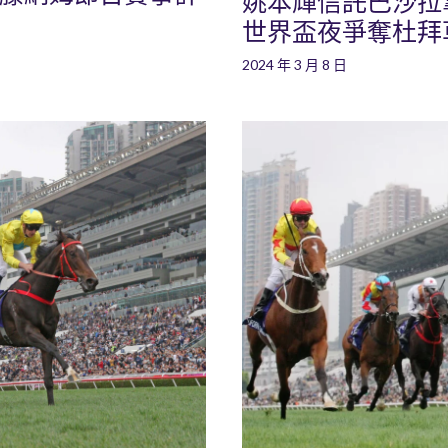
姚本輝信託巴沙拉拿策
世界盃夜爭奪杜拜
2024 年 3 月 8 日