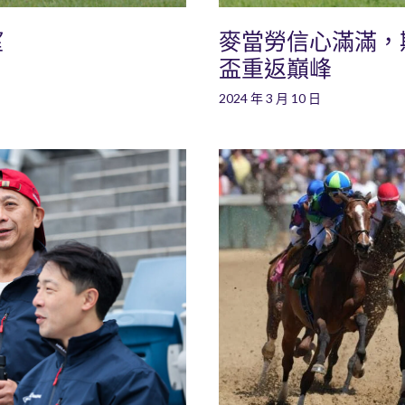
望
麥當勞信心滿滿，
盃重返巔峰
2024 年 3 月 10 日