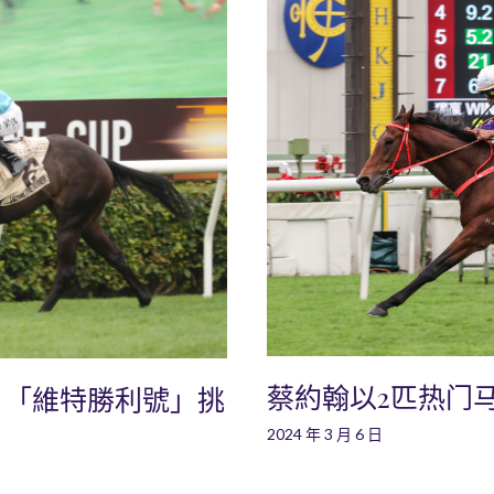
蔡約翰以2匹热门
：「維特勝利號」挑
2024 年 3 月 6 日