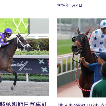
2024 年 3 月 6 日
爾滕納姆節日賽事計