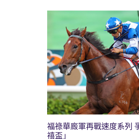
福祿華廄軍再戰速度系列 
禧盃」