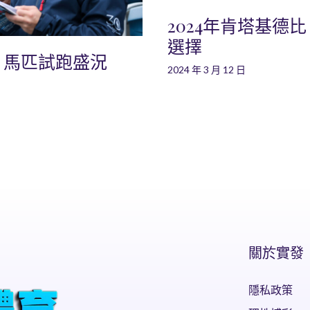
2024年肯塔基德
選擇
：馬匹試跑盛況
2024 年 3 月 12 日
關於實發
隱私政策