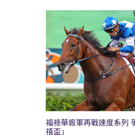
福祿華廄軍再戰速度系列 
禧盃」