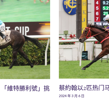
蔡約翰以2匹热门
：「維特勝利號」挑
2024 年 3 月 6 日