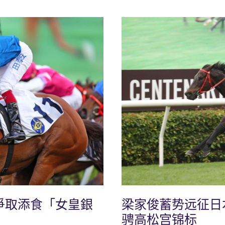
爭取添食「女皇銀
梁家俊蓄势远征日
骋高松宫锦标