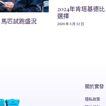
2024年肯塔基德
選擇
：馬匹試跑盛況
2024 年 3 月 12 日
關於實發
隱私政策