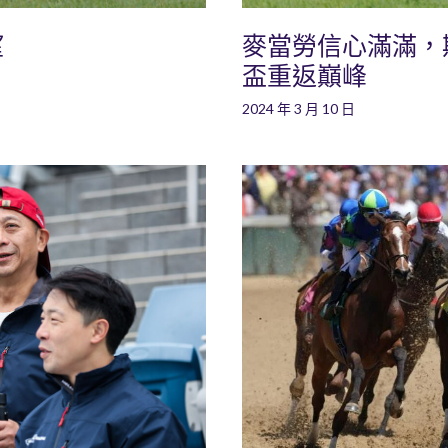
望
麥當勞信心滿滿，
盃重返巔峰
2024 年 3 月 10 日