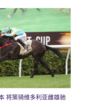
本 将策骑维多利亚雌雄驰