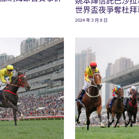
姚本輝信託巴沙拉拿策
世界盃夜爭奪杜拜
2024 年 3 月 8 日