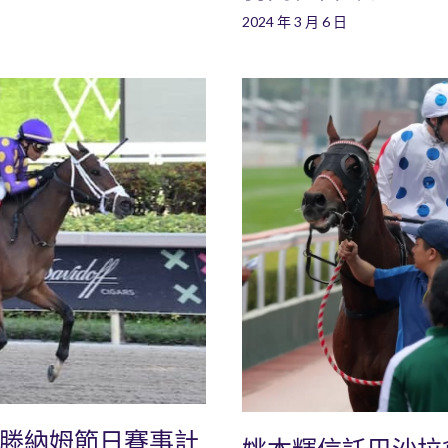
2024 年 3 月 6 日
爾滕納姆節日賽事計