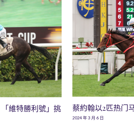
蔡約翰以2匹热门
：「維特勝利號」挑
2024 年 3 月 6 日