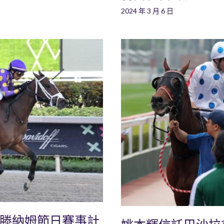
2024 年 3 月 6 日
爾滕納姆節日賽事計