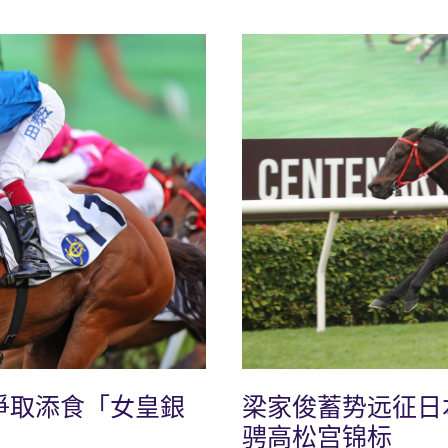
爭取添食「女皇銀
梁家俊蓄势远征日
骋高松宫锦标