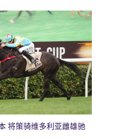
本 将策骑维多利亚雌雄驰