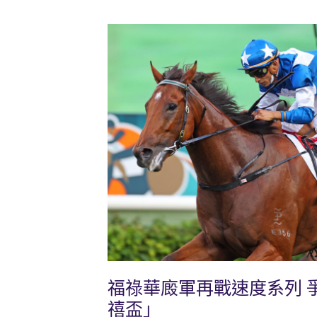
福祿華廄軍再戰速度系列 
禧盃」