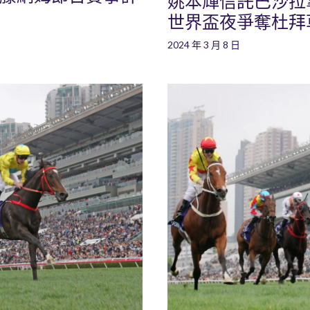
姚本輝信託巴沙拉拿策
世界盃夜爭奪杜拜
2024 年 3 月 8 日