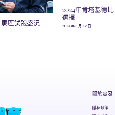
2024年肯塔基德
選擇
：馬匹試跑盛況
2024 年 3 月 12 日
關於實發
隱私政策