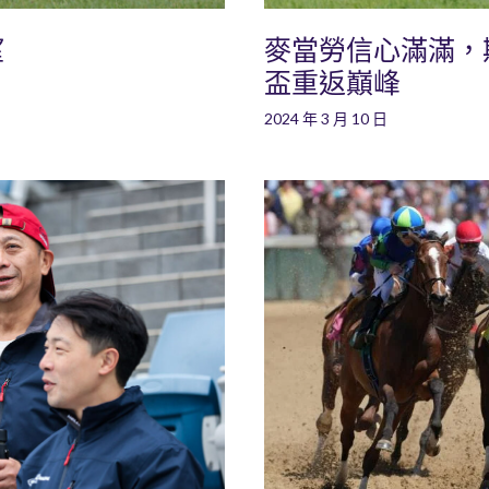
望
麥當勞信心滿滿，
盃重返巔峰
2024 年 3 月 10 日