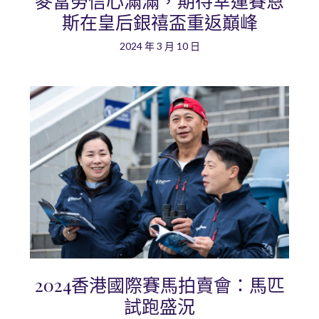
麥當勞信心滿滿，期待幸運賽恩
斯在皇后銀禧盃重返巔峰
2024 年 3 月 10 日
2024香港國際賽馬拍賣會：馬匹
試跑盛況