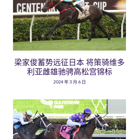
梁家俊蓄势远征日本 将策骑维多
利亚雌雄驰骋高松宫锦标
2024 年 3 月 6 日