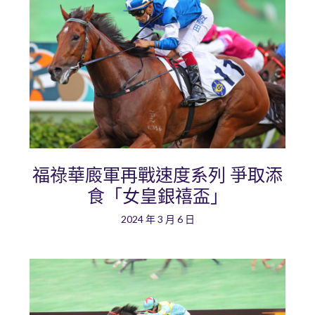
福祿華廄軍再戰速度系列 爭取添
食「女皇銀禧盃」
2024 年 3 月 6 日