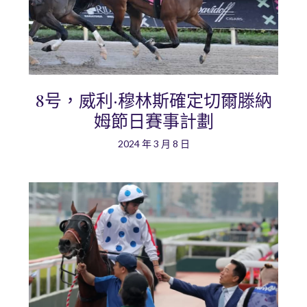
8号，威利·穆林斯確定切爾滕納
姆節日賽事計劃
2024 年 3 月 8 日