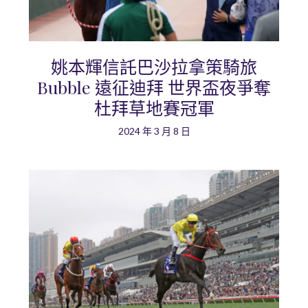
姚本輝信託巴沙拉拿策騎旅
Bubble 遠征迪拜 世界盃夜爭奪
杜拜草地賽冠軍
2024 年 3 月 8 日