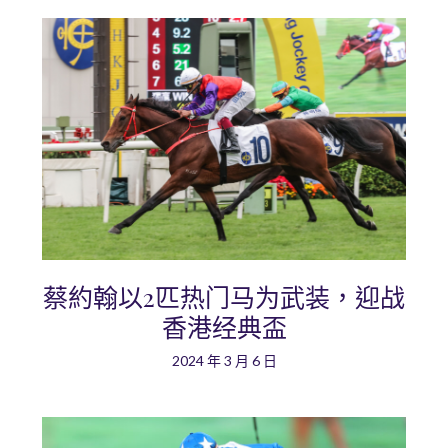
蔡約翰以2匹热门马为武装，迎战
香港经典盃
2024 年 3 月 6 日