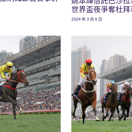
姚本輝信託巴沙拉拿策
世界盃夜爭奪杜拜
2024 年 3 月 8 日