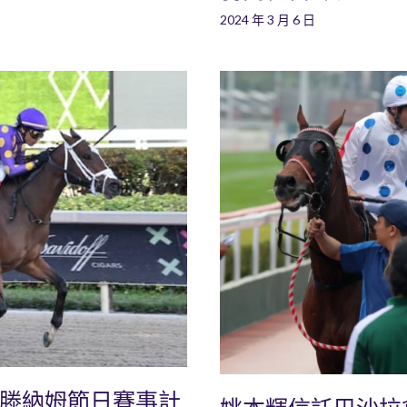
2024 年 3 月 6 日
爾滕納姆節日賽事計