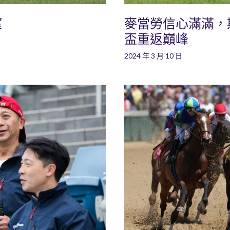
望
麥當勞信心滿滿，
盃重返巔峰
2024 年 3 月 10 日