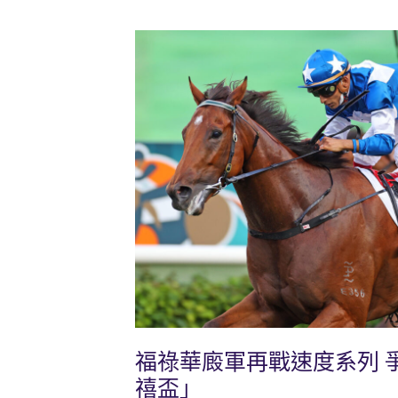
福祿華廄軍再戰速度系列 
禧盃」