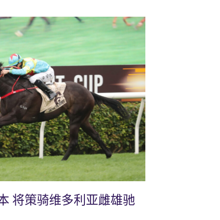
本 将策骑维多利亚雌雄驰