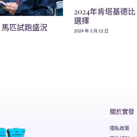
2024年肯塔基德
選擇
：馬匹試跑盛況
2024 年 3 月 12 日
關於實發
隱私政策