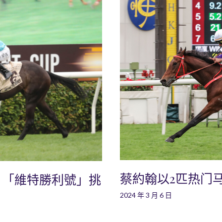
蔡約翰以2匹热门
：「維特勝利號」挑
2024 年 3 月 6 日