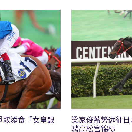
爭取添食「女皇銀
梁家俊蓄势远征日
骋高松宫锦标