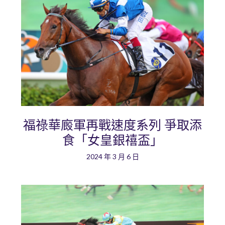
福祿華廄軍再戰速度系列 爭取添
食「女皇銀禧盃」
2024 年 3 月 6 日