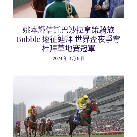
姚本輝信託巴沙拉拿策騎旅
Bubble 遠征迪拜 世界盃夜爭奪
杜拜草地賽冠軍
2024 年 3 月 8 日