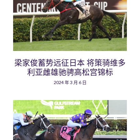
梁家俊蓄势远征日本 将策骑维多
利亚雌雄驰骋高松宫锦标
2024 年 3 月 6 日