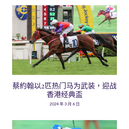
蔡約翰以2匹热门马为武装，迎战
香港经典盃
2024 年 3 月 6 日