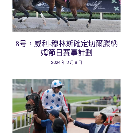
8号，威利·穆林斯確定切爾滕納
姆節日賽事計劃
2024 年 3 月 8 日