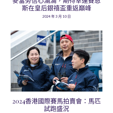
麥當勞信心滿滿，期待幸運賽恩
斯在皇后銀禧盃重返巔峰
2024 年 3 月 10 日
2024香港國際賽馬拍賣會：馬匹
試跑盛況