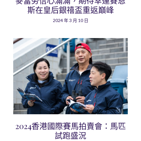
麥當勞信心滿滿，期待幸運賽恩
斯在皇后銀禧盃重返巔峰
2024 年 3 月 10 日
2024香港國際賽馬拍賣會：馬匹
試跑盛況