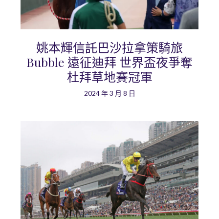
姚本輝信託巴沙拉拿策騎旅
Bubble 遠征迪拜 世界盃夜爭奪
杜拜草地賽冠軍
2024 年 3 月 8 日