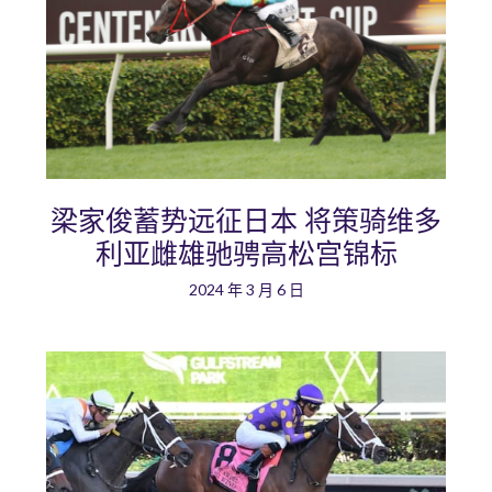
梁家俊蓄势远征日本 将策骑维多
利亚雌雄驰骋高松宫锦标
2024 年 3 月 6 日