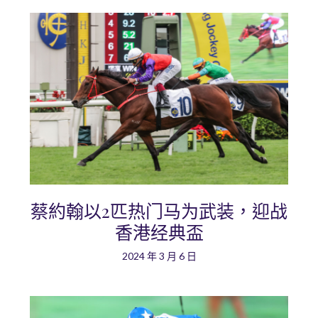
蔡約翰以2匹热门马为武装，迎战
香港经典盃
2024 年 3 月 6 日