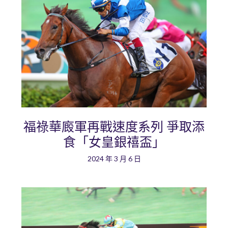
福祿華廄軍再戰速度系列 爭取添
食「女皇銀禧盃」
2024 年 3 月 6 日