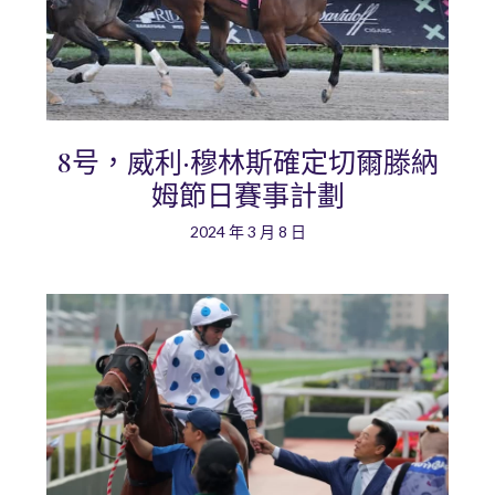
8号，威利·穆林斯確定切爾滕納
姆節日賽事計劃
2024 年 3 月 8 日