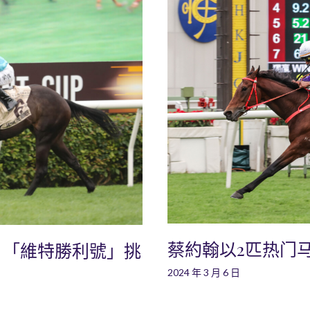
蔡約翰以2匹热门
：「維特勝利號」挑
2024 年 3 月 6 日