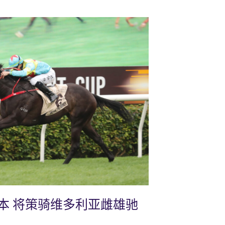
本 将策骑维多利亚雌雄驰