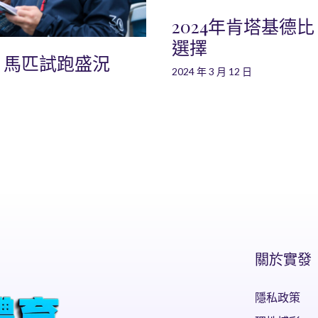
2024年肯塔基德
選擇
：馬匹試跑盛況
2024 年 3 月 12 日
關於實發
隱私政策