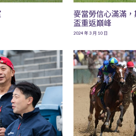
望
麥當勞信心滿滿，
盃重返巔峰
2024 年 3 月 10 日