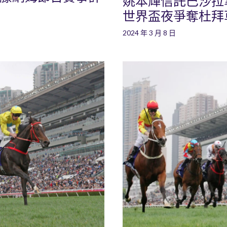
姚本輝信託巴沙拉拿策
世界盃夜爭奪杜拜
2024 年 3 月 8 日