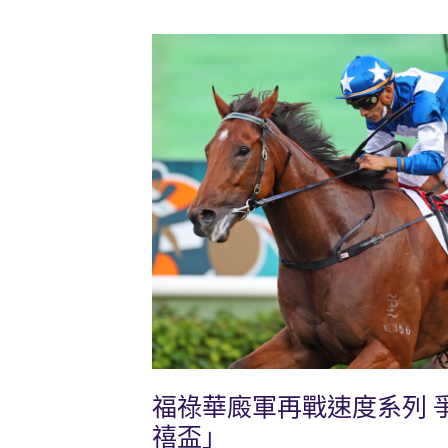
福祿華廄軍再戰速度系列 
禧盃」