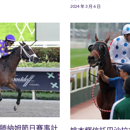
2024 年 3 月 6 日
爾滕納姆節日賽事計