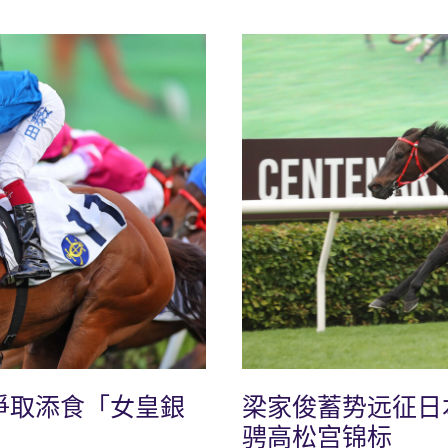
爭取添食「女皇銀
梁家俊蓄势远征日
骋高松宫锦标