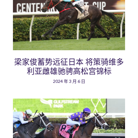
梁家俊蓄势远征日本 将策骑维多
利亚雌雄驰骋高松宫锦标
2024 年 3 月 6 日