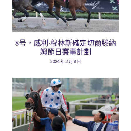
8号，威利·穆林斯確定切爾滕納
姆節日賽事計劃
2024 年 3 月 8 日