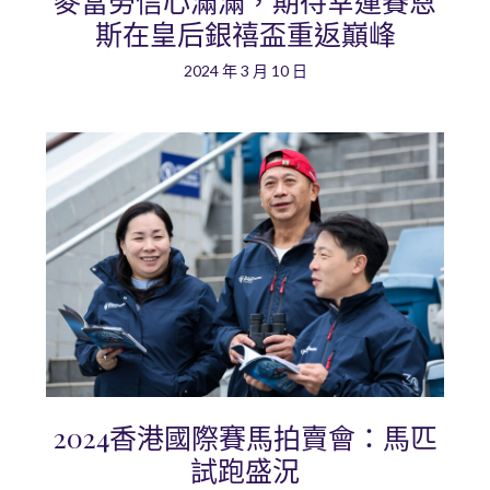
麥當勞信心滿滿，期待幸運賽恩
斯在皇后銀禧盃重返巔峰
2024 年 3 月 10 日
2024香港國際賽馬拍賣會：馬匹
試跑盛況