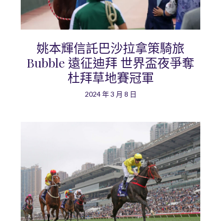
姚本輝信託巴沙拉拿策騎旅
Bubble 遠征迪拜 世界盃夜爭奪
杜拜草地賽冠軍
2024 年 3 月 8 日