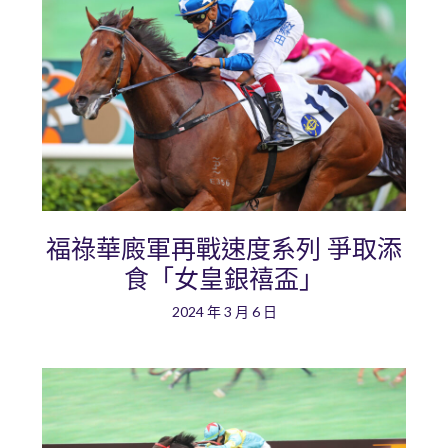
福祿華廄軍再戰速度系列 爭取添
食「女皇銀禧盃」
2024 年 3 月 6 日