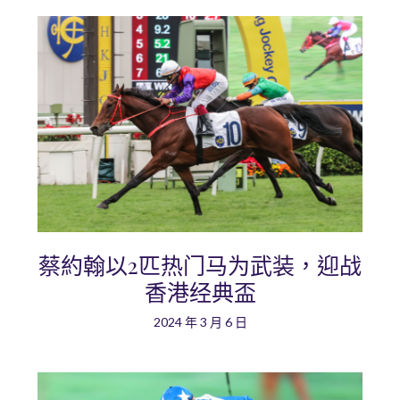
蔡約翰以2匹热门马为武装，迎战
香港经典盃
2024 年 3 月 6 日