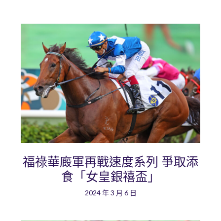
福祿華廄軍再戰速度系列 爭取添
食「女皇銀禧盃」
2024 年 3 月 6 日