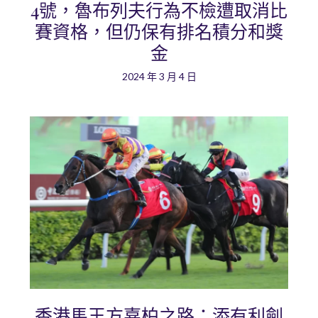
4號，魯布列夫行為不檢遭取消比
賽資格，但仍保有排名積分和獎
金
2024 年 3 月 4 日
香港馬王方嘉柏之路：添有利劍