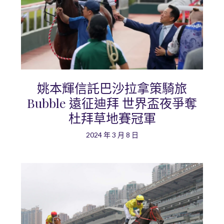
姚本輝信託巴沙拉拿策騎旅
Bubble 遠征迪拜 世界盃夜爭奪
杜拜草地賽冠軍
2024 年 3 月 8 日