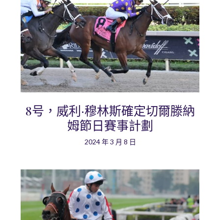
8号，威利·穆林斯確定切爾滕納
姆節日賽事計劃
2024 年 3 月 8 日