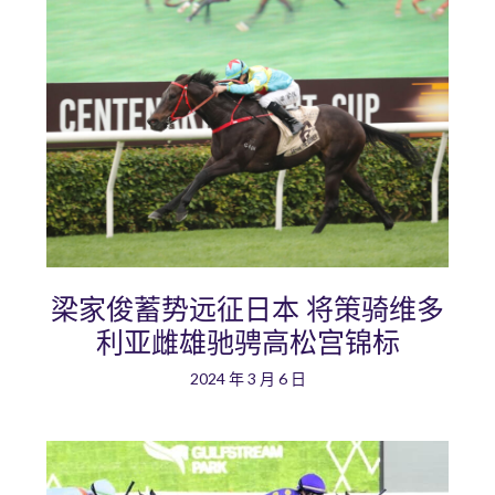
梁家俊蓄势远征日本 将策骑维多
利亚雌雄驰骋高松宫锦标
2024 年 3 月 6 日