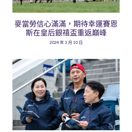
麥當勞信心滿滿，期待幸運賽恩
斯在皇后銀禧盃重返巔峰
2024 年 3 月 10 日