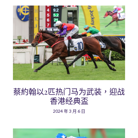
蔡約翰以2匹热门马为武装，迎战
香港经典盃
2024 年 3 月 6 日