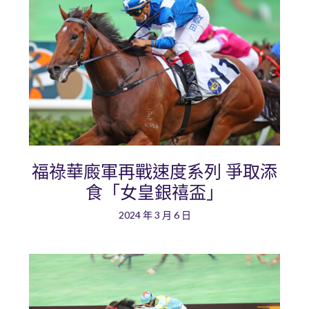
福祿華廄軍再戰速度系列 爭取添
食「女皇銀禧盃」
2024 年 3 月 6 日