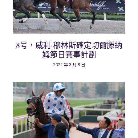
8号，威利·穆林斯確定切爾滕納
姆節日賽事計劃
2024 年 3 月 8 日