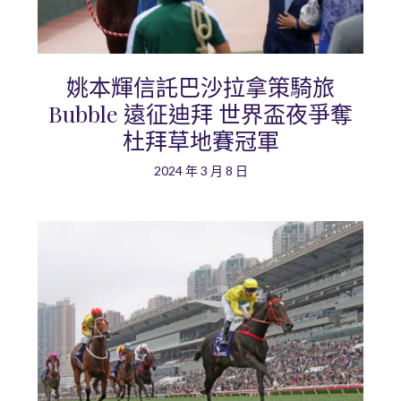
姚本輝信託巴沙拉拿策騎旅
Bubble 遠征迪拜 世界盃夜爭奪
杜拜草地賽冠軍
2024 年 3 月 8 日