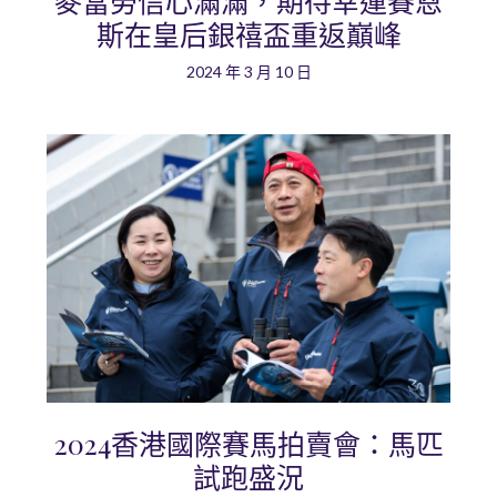
麥當勞信心滿滿，期待幸運賽恩
斯在皇后銀禧盃重返巔峰
2024 年 3 月 10 日
2024香港國際賽馬拍賣會：馬匹
試跑盛況