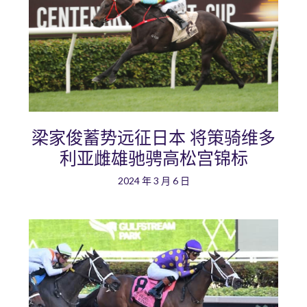
梁家俊蓄势远征日本 将策骑维多
利亚雌雄驰骋高松宫锦标
2024 年 3 月 6 日